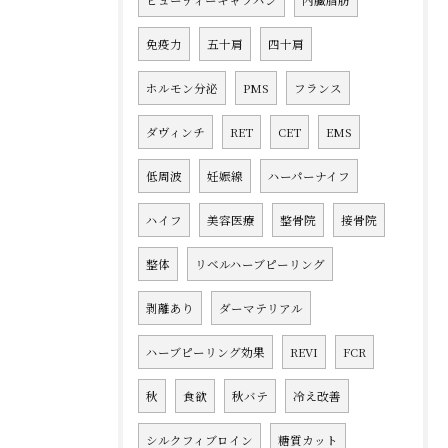
ビューティーキャラバン
内臓脂肪
免疫力
五十肩
四十肩
ホルモン分泌
PMS
フランス
ダヴィンチ
RET
CET
EMS
低周波
妊娠線
ハーパーナイフ
ハイフ
美容医療
整骨院
接骨院
整体
リベルハーブピーリング
剥離あり
ダーマテリアル
ハーブピーリング効果
REVI
FCR
秋
食欲
秋バテ
冷え改善
シルクフィブロイン
糖質カット