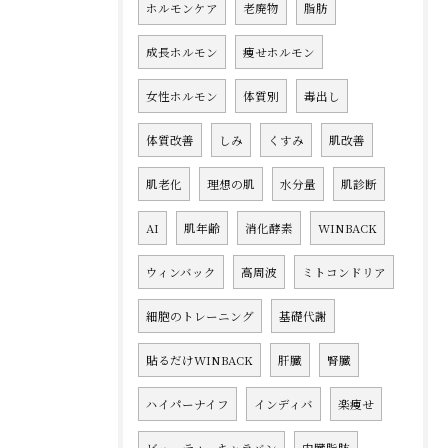
ホルモンケア
老廃物
脂肪
成長ホルモン
痩せホルモン
女性ホルモン
体質別
毒出し
体質改善
しみ
くすみ
肌改善
肌老化
理想の肌
水分量
肌診断
AI
肌年齢
消化酵素
WINBACK
ウィンバック
高周波
ミトコンドリア
細胞のトレーニング
基礎代謝
貼るだけWINBACK
肝臓
腎臓
ハイパーナイフ
インディバ
楽痩せ