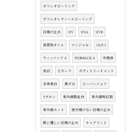
ガリレオピーリング
ガリレオレチノールピーリング
日焼け止め
UV
UVA
UVB
体質別オイル
マンジャロ
GLP-1
ウィンバック４
WINBACK４
中周波
色白
ビボーラ
ボディトリートメント
全身美白
黒ずみ
ビーバンジョア
Yチタン
紫外線散乱材
紫外線吸収剤
紫外線カット
絶対焼けない日焼け止め
肌に優しい日焼け止め
キャデリート