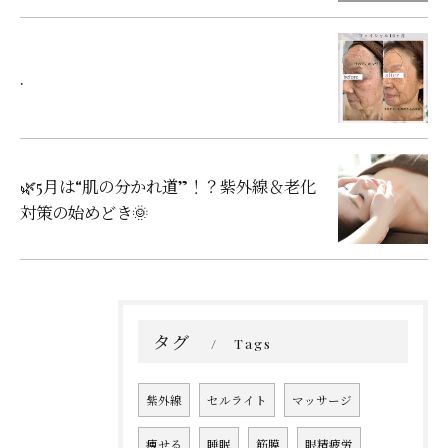
.
🌿5月は“肌の分かれ道”！？紫外線＆老化
対策の始めどき🌞
タグ
Tags
紫外線
セルライト
マッサージ
痩せる
睡眠
筋膜
眼精疲労