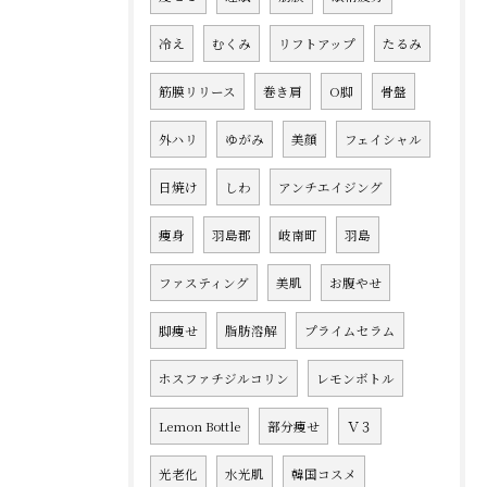
冷え
むくみ
リフトアップ
たるみ
筋膜リリース
巻き肩
O脚
骨盤
外ハリ
ゆがみ
美顔
フェイシャル
日焼け
しわ
アンチエイジング
痩身
羽島郡
岐南町
羽島
ファスティング
美肌
お腹やせ
脚痩せ
脂肪溶解
プライムセラム
ホスファチジルコリン
レモンボトル
Lemon Bottle
部分痩せ
Ｖ３
光老化
水光肌
韓国コスメ