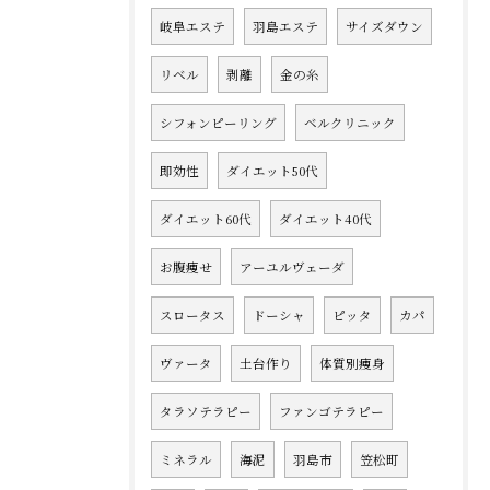
岐阜エステ
羽島エステ
サイズダウン
リベル
剥離
金の糸
シフォンピーリング
ベルクリニック
即効性
ダイエット50代
ダイエット60代
ダイエット40代
お腹痩せ
アーユルヴェーダ
スロータス
ドーシャ
ピッタ
カパ
ヴァータ
土台作り
体質別痩身
タラソテラピー
ファンゴテラピー
ミネラル
海泥
羽島市
笠松町