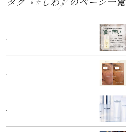
タグ『#しわ』のページ一覧
.
.
.