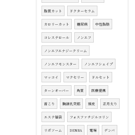
脂質カット
ドクターセラム
カロリーカット
糖尿病
中性脂肪
コレステロール
ノンエフ
ノンエフエナジークリーム
ノンエフモンスター
ノンエフシェイプ
マッコイ
マクセリー
ドルセット
ターンオーバー
角質
医療提携
首こり
胸鎖乳突筋
頭皮
正月太り
エステ福袋
フォスファチジルコリン
リポソーム
DENBA
電場
デンバ