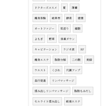
ドクターズコスメ
夏
薄着
痩身体験
岐阜市
酵素
健康
オートファジー
若返り
細胞
よもぎ
野草
体重ダウン
キャビテーション
ラジオ波
RF
痩身エステ
脂肪分解
二の腕
美脚
ウエスト
くびれ
代謝アップ
血行促進
リンパマッサージ
揉み出しリンパマッサージ
脂肪もみだし
セルライト揉み出し
岐南エステ