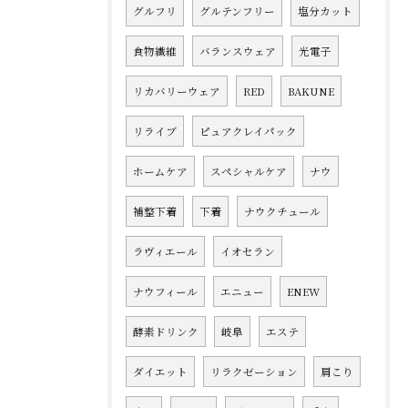
グルフリ
グルテンフリー
塩分カット
食物繊維
バランスウェア
光電子
リカバリーウェア
RED
BAKUNE
リライブ
ピュアクレイパック
ホームケア
スペシャルケア
ナウ
補整下着
下着
ナウクチュール
ラヴィエール
イオセラン
ナウフィール
エニュー
ENEW
酵素ドリンク
岐阜
エステ
ダイエット
リラクゼーション
肩こり