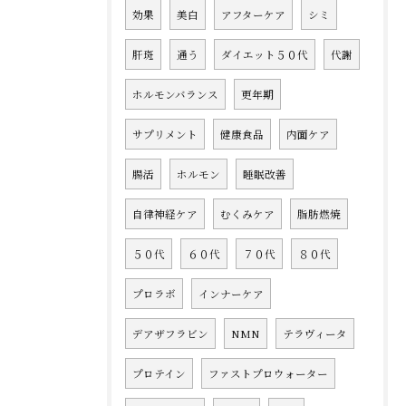
効果
美白
アフターケア
シミ
肝斑
通う
ダイエット５０代
代謝
ホルモンバランス
更年期
サプリメント
健康食品
内面ケア
腸活
ホルモン
睡眠改善
自律神経ケア
むくみケア
脂肪燃焼
５０代
６０代
７０代
８０代
プロラボ
インナーケア
デアザフラビン
NMN
テラヴィータ
プロテイン
ファストプロウォーター