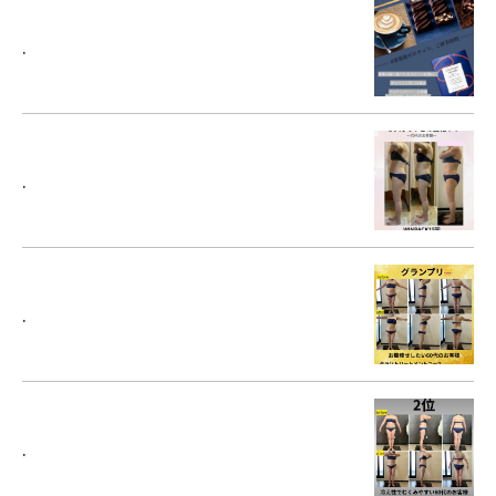
.
.
.
.