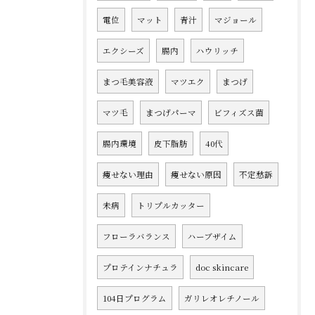
電位
マット
青汁
マジョール
エクシーズ
腸内
ハウリッチ
まつ毛美容液
マツエク
まつげ
マツ毛
まつげパーマ
ビフィズス菌
腸内環境
皮下脂肪
40代
痩せない理由
痩せない原因
不定愁訴
未病
トリプルカッター
フローラバランス
ハーブザイム
プロテインナチュラ
doc skincare
104日プログラム
ガリレオレチノール