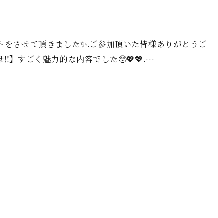
ト‎をさせて頂きました✨️.ご参加頂いた皆様ありがとうご
️】すごく魅力的な内容でした🥺💖💖.…