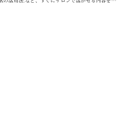
CKの活用法.など、すぐにサロンで活かせる内容を…