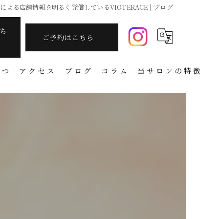
よる店舗情報を明るく発信しているVIOTERACE | ブログ
ち
ご予約はこちら
さつ
アクセス
ブログ
コラム
当サロンの特徴
痩身
フェイシャル
温活
アーユルヴェーダ
タラソテラピー