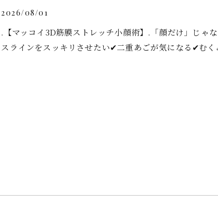
2026/08/01
.【マッコイ3D筋膜ストレッチ小顔術】.「顔だけ」じゃない。
スラインをスッキリさせたい✔︎二重あごが気になる✔︎むく