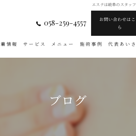
エステは岐阜のスタッフに
お問い合わせはこ
058-259-4557
ら
新着情報
サービス
メニュー
施術事例
代表あい
ブログ