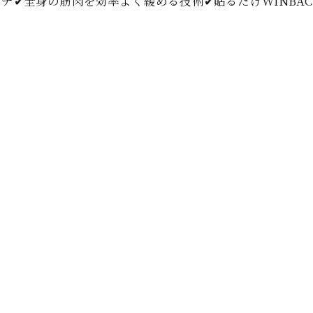
チ✔全身の筋肉を効率よく緩める技術✔貼るだけWINBA