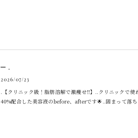
.
2026/07/23
.【クリニック級！脂肪溶解で激痩せ‼️】..クリニックで
40%配合した美容液のbefore、afterです🌟..固ま