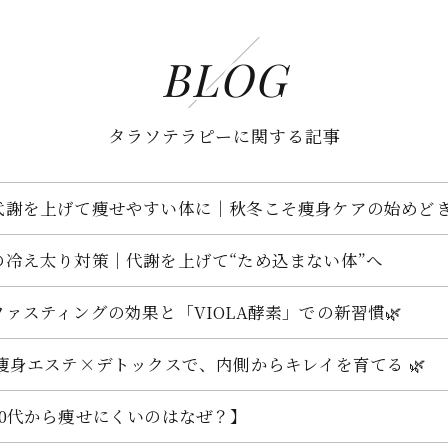
BLOG
タラソテラピーに関する記事
代謝を上げて痩せやすい体に｜秋冬こそ痩身ケアの始めど
の冷え太り対策｜代謝を上げて“ため込まない体”へ
ファスティングの効果と「VIOLA酵素」での新習慣🌿
 痩身エステ×デトックスで、内側からキレイを育てる 🌿
40代から痩せにくいのはなぜ？】