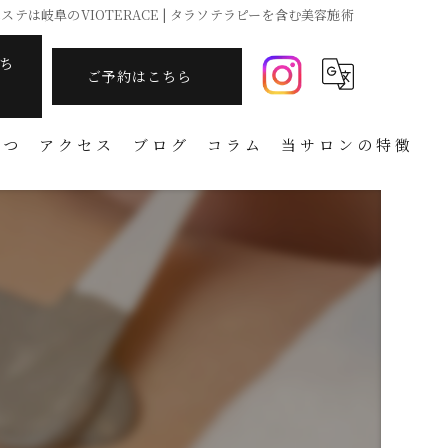
ステは岐阜のVIOTERACE | タラソテラピーを含む美容施術
ち
ご予約はこちら
さつ
アクセス
ブログ
コラム
当サロンの特徴
痩身
フェイシャル
温活
アーユルヴェーダ
タラソテラピー