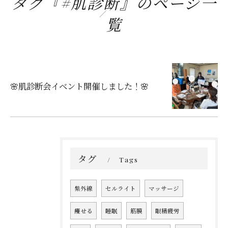
タグ『#肌診断』のページ一
覧
🌸肌診断会イベント開催しました！🌸
タグ
Tags
紫外線
セルライト
マッサージ
痩せる
睡眠
筋膜
眼精疲労