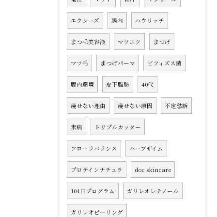
エクシーズ
腸内
ハウリッチ
まつ毛美容液
マツエク
まつげ
マツ毛
まつげパーマ
ビフィズス菌
腸内環境
皮下脂肪
40代
痩せない理由
痩せない原因
不定愁訴
未病
トリプルカッター
フローラバランス
ハーブザイム
プロテインナチュラ
doc skincare
104日プログラム
ガリレオレチノール
ガリレオピーリング