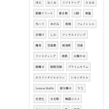
冷え
むくみ
リフトアップ
たるみ
筋膜リリース
巻き肩
O脚
骨盤
外ハリ
ゆがみ
美顔
フェイシャル
日焼け
しわ
アンチエイジング
痩身
羽島郡
岐南町
羽島
ファスティング
美肌
お腹やせ
脚痩せ
脂肪溶解
プライムセラム
ホスファチジルコリン
レモンボトル
Lemon Bottle
部分痩せ
Ｖ３
光老化
水光肌
韓国コスメ