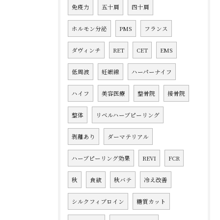
免疫力
五十肩
四十肩
ホルモン分泌
PMS
フランス
ダヴィンチ
RET
CET
EMS
低周波
妊娠線
ハーパーナイフ
ハイフ
美容医療
整骨院
接骨院
整体
リベルハーブピーリング
剥離あり
ダーマテリアル
ハーブピーリング効果
REVI
FCR
秋
食欲
秋バテ
冷え改善
シルクフィブロイン
糖質カット