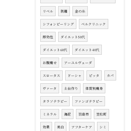
リベル
剥離
金の糸
シフォンピーリング
ベルクリニック
即効性
ダイエット50代
ダイエット60代
ダイエット40代
お腹痩せ
アーユルヴェーダ
スロータス
ドーシャ
ピッタ
カパ
ヴァータ
土台作り
体質別痩身
タラソテラピー
ファンゴテラピー
ミネラル
海泥
羽島市
笠松町
効果
美白
アフターケア
シミ