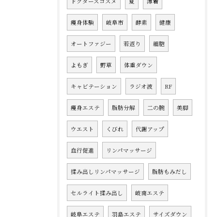
ドクターズコスメ
夏
薄着
痩身体験
岐阜市
酵素
健康
オートファジー
若返り
細胞
よもぎ
野草
体重ダウン
キャビテーション
ラジオ波
RF
痩身エステ
脂肪分解
二の腕
美脚
ウエスト
くびれ
代謝アップ
血行促進
リンパマッサージ
揉み出しリンパマッサージ
脂肪もみだし
セルライト揉み出し
岐南エステ
岐阜エステ
羽島エステ
サイズダウン