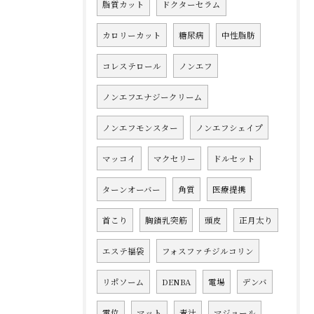
脂質カット
ドクターセラム
カロリーカット
糖尿病
中性脂肪
コレステロール
ノンエフ
ノンエフエナジークリーム
ノンエフモンスター
ノンエフシェイプ
マッコイ
マクセリー
ドルセット
ターンオーバー
角質
医療提携
首こり
胸鎖乳突筋
頭皮
正月太り
エステ福袋
フォスファチジルコリン
リポソーム
DENBA
電場
デンバ
電位
マット
青汁
マジョール