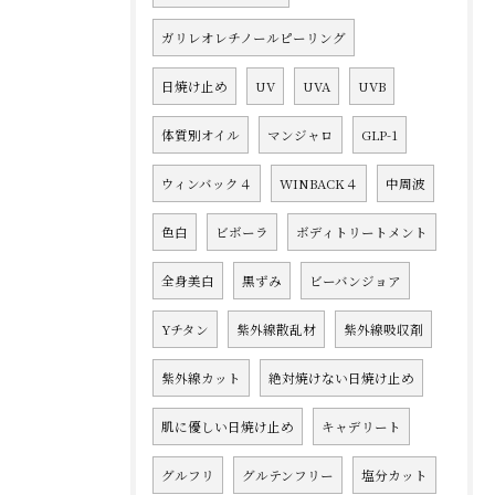
ガリレオレチノールピーリング
日焼け止め
UV
UVA
UVB
体質別オイル
マンジャロ
GLP-1
ウィンバック４
WINBACK４
中周波
色白
ビボーラ
ボディトリートメント
全身美白
黒ずみ
ビーバンジョア
Yチタン
紫外線散乱材
紫外線吸収剤
紫外線カット
絶対焼けない日焼け止め
肌に優しい日焼け止め
キャデリート
グルフリ
グルテンフリー
塩分カット