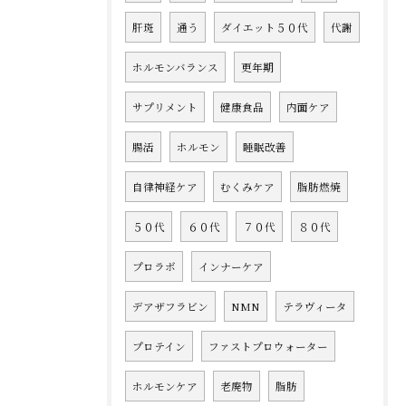
肝斑
通う
ダイエット５０代
代謝
ホルモンバランス
更年期
サプリメント
健康食品
内面ケア
腸活
ホルモン
睡眠改善
自律神経ケア
むくみケア
脂肪燃焼
５０代
６０代
７０代
８０代
プロラボ
インナーケア
デアザフラビン
NMN
テラヴィータ
プロテイン
ファストプロウォーター
ホルモンケア
老廃物
脂肪