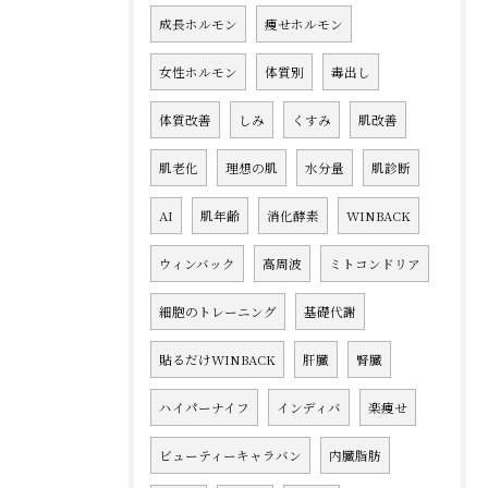
成長ホルモン
痩せホルモン
女性ホルモン
体質別
毒出し
体質改善
しみ
くすみ
肌改善
肌老化
理想の肌
水分量
肌診断
AI
肌年齢
消化酵素
WINBACK
ウィンバック
高周波
ミトコンドリア
細胞のトレーニング
基礎代謝
貼るだけWINBACK
肝臓
腎臓
ハイパーナイフ
インディバ
楽痩せ
ビューティーキャラバン
内臓脂肪