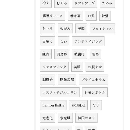
冷え
むくみ
リフトアップ
たるみ
筋膜リリース
巻き肩
O脚
骨盤
外ハリ
ゆがみ
美顔
フェイシャル
日焼け
しわ
アンチエイジング
痩身
羽島郡
岐南町
羽島
ファスティング
美肌
お腹やせ
脚痩せ
脂肪溶解
プライムセラム
ホスファチジルコリン
レモンボトル
Lemon Bottle
部分痩せ
Ｖ３
光老化
水光肌
韓国コスメ