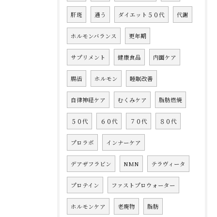
肝斑
通う
ダイエット５０代
代謝
ホルモンバランス
更年期
サプリメント
健康食品
内面ケア
腸活
ホルモン
睡眠改善
自律神経ケア
むくみケア
脂肪燃焼
５０代
６０代
７０代
８０代
プロラボ
インナーケア
デアザフラビン
NMN
テラヴィータ
プロテイン
ファストプロウォーター
ホルモンケア
老廃物
脂肪