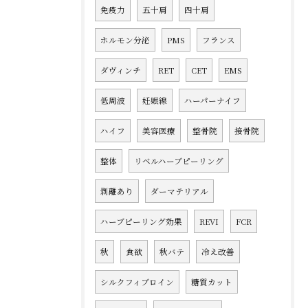
免疫力
五十肩
四十肩
ホルモン分泌
PMS
フランス
ダヴィンチ
RET
CET
EMS
低周波
妊娠線
ハーパーナイフ
ハイフ
美容医療
整骨院
接骨院
整体
リベルハーブピーリング
剥離あり
ダーマテリアル
ハーブピーリング効果
REVI
FCR
秋
食欲
秋バテ
冷え改善
シルクフィブロイン
糖質カット