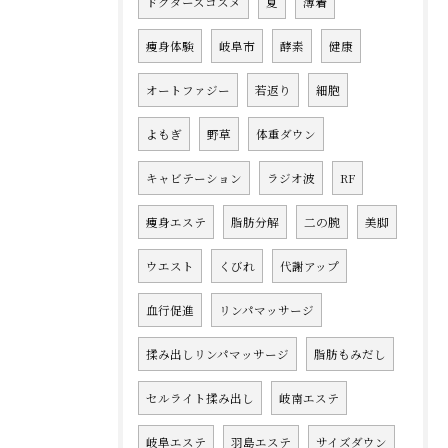
ドクターズコスメ
夏
薄着
痩身体験
岐阜市
酵素
健康
オートファジー
若返り
細胞
よもぎ
野草
体重ダウン
キャビテーション
ラジオ波
RF
痩身エステ
脂肪分解
二の腕
美脚
ウエスト
くびれ
代謝アップ
血行促進
リンパマッサージ
揉み出しリンパマッサージ
脂肪もみだし
セルライト揉み出し
岐南エステ
岐阜エステ
羽島エステ
サイズダウン