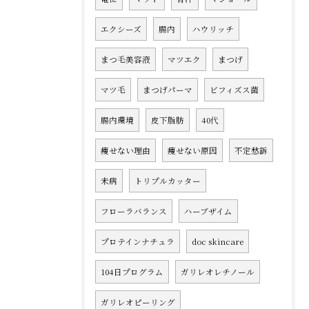
エクシーズ
腸内
ハウリッチ
まつ毛美容液
マツエク
まつげ
マツ毛
まつげパーマ
ビフィズス菌
腸内環境
皮下脂肪
40代
痩せない理由
痩せない原因
不定愁訴
未病
トリプルカッター
フローラバランス
ハーブザイム
プロテインナチュラ
doc skincare
104日プログラム
ガリレオレチノール
ガリレオピーリング