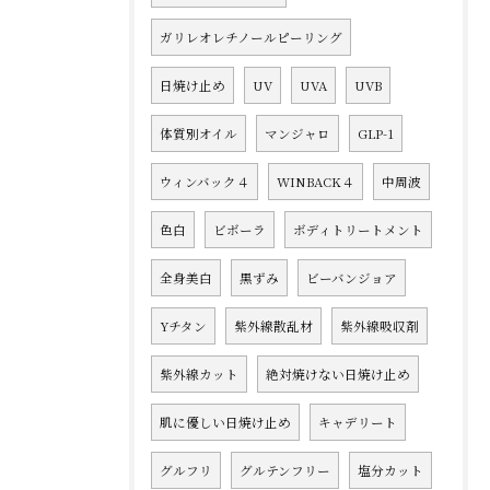
ガリレオレチノールピーリング
日焼け止め
UV
UVA
UVB
体質別オイル
マンジャロ
GLP-1
ウィンバック４
WINBACK４
中周波
色白
ビボーラ
ボディトリートメント
全身美白
黒ずみ
ビーバンジョア
Yチタン
紫外線散乱材
紫外線吸収剤
紫外線カット
絶対焼けない日焼け止め
肌に優しい日焼け止め
キャデリート
グルフリ
グルテンフリー
塩分カット