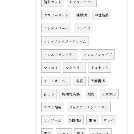
脂質カット
ドクターセラム
カロリーカット
糖尿病
中性脂肪
コレステロール
ノンエフ
ノンエフエナジークリーム
ノンエフモンスター
ノンエフシェイプ
マッコイ
マクセリー
ドルセット
ターンオーバー
角質
医療提携
首こり
胸鎖乳突筋
頭皮
正月太り
エステ福袋
フォスファチジルコリン
リポソーム
DENBA
電場
デンバ
電位
マット
青汁
マジョール