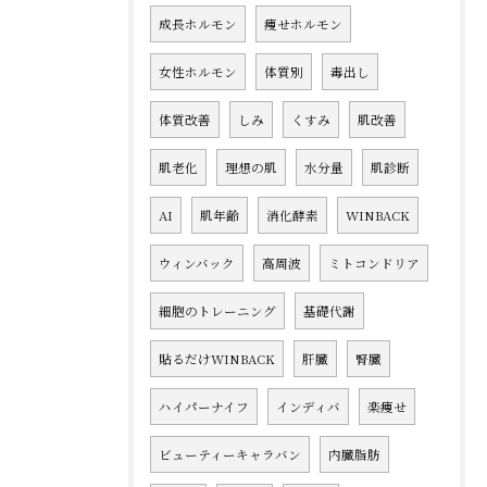
成長ホルモン
痩せホルモン
女性ホルモン
体質別
毒出し
体質改善
しみ
くすみ
肌改善
肌老化
理想の肌
水分量
肌診断
AI
肌年齢
消化酵素
WINBACK
ウィンバック
高周波
ミトコンドリア
細胞のトレーニング
基礎代謝
貼るだけWINBACK
肝臓
腎臓
ハイパーナイフ
インディバ
楽痩せ
ビューティーキャラバン
内臓脂肪