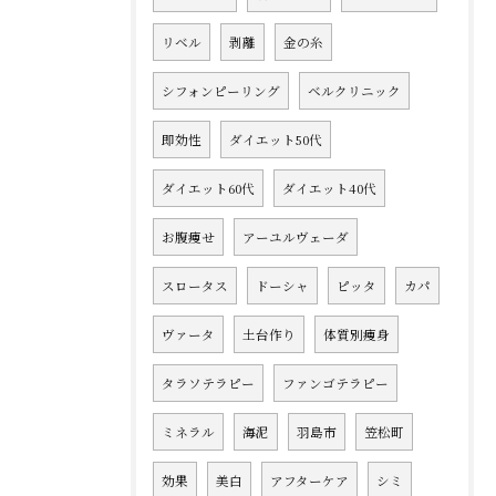
リベル
剥離
金の糸
シフォンピーリング
ベルクリニック
即効性
ダイエット50代
ダイエット60代
ダイエット40代
お腹痩せ
アーユルヴェーダ
スロータス
ドーシャ
ピッタ
カパ
ヴァータ
土台作り
体質別痩身
タラソテラピー
ファンゴテラピー
ミネラル
海泥
羽島市
笠松町
効果
美白
アフターケア
シミ