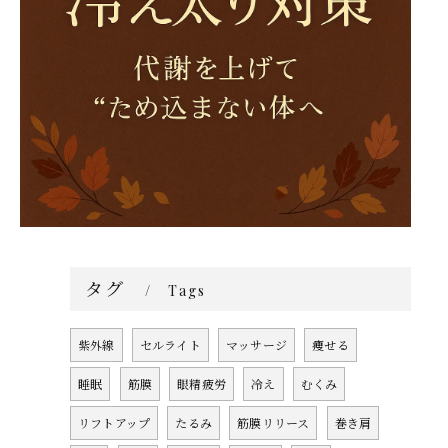
タグ
Tags
紫外線
セルライト
マッサージ
痩せる
睡眠
筋膜
眼精疲労
冷え
むくみ
リフトアップ
たるみ
筋膜リリース
巻き肩