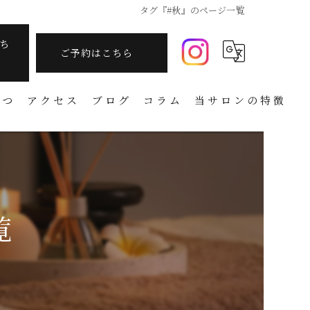
タグ『#秋』のページ一覧
ち
ご予約はこちら
さつ
アクセス
ブログ
コラム
当サロンの特徴
痩身
フェイシャル
温活
覧
アーユルヴェーダ
タラソテラピー