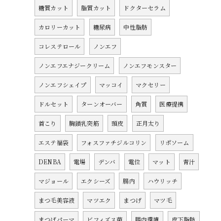
糖質カット
脂質カット
ドクターセラム
カロリーカット
糖尿病
中性脂肪
コレステロール
ノンエフ
ノンエフエナジークリーム
ノンエフモンスター
ノンエフシェイプ
マッコイ
マクセリー
ドルセット
ターンオーバー
角質
医療提携
首こり
胸鎖乳突筋
頭皮
正月太り
エステ福袋
フォスファチジルコリン
リポソーム
DENBA
電場
デンバ
電位
マット
青汁
マジョール
エクシーズ
腸内
ハウリッチ
まつ毛美容液
マツエク
まつげ
マツ毛
まつげパーマ
ビフィズス菌
腸内環境
皮下脂肪