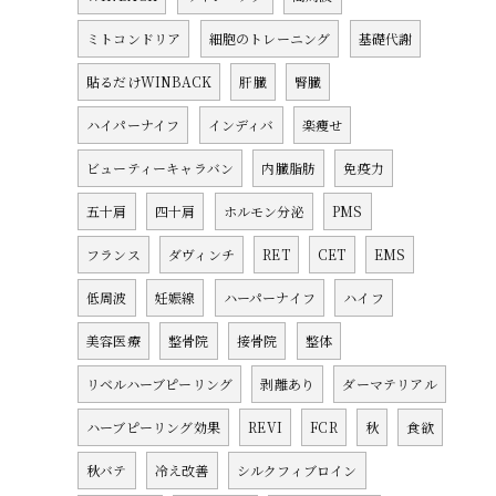
ミトコンドリア
細胞のトレーニング
基礎代謝
貼るだけWINBACK
肝臓
腎臓
ハイパーナイフ
インディバ
楽痩せ
ビューティーキャラバン
内臓脂肪
免疫力
五十肩
四十肩
ホルモン分泌
PMS
フランス
ダヴィンチ
RET
CET
EMS
低周波
妊娠線
ハーパーナイフ
ハイフ
美容医療
整骨院
接骨院
整体
リベルハーブピーリング
剥離あり
ダーマテリアル
ハーブピーリング効果
REVI
FCR
秋
食欲
秋バテ
冷え改善
シルクフィブロイン