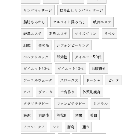
リンパマッサージ
揉み出しリンパマッサージ
脂肪もみだし
セルライト揉み出し
岐南エステ
岐阜エステ
羽島エステ
サイズダウン
リベル
剥離
金の糸
シフォンピーリング
ベルクリニック
即効性
ダイエット50代
ダイエット60代
ダイエット40代
お腹痩せ
アーユルヴェーダ
スロータス
ドーシャ
ピッタ
カパ
ヴァータ
土台作り
体質別痩身
タラソテラピー
ファンゴテラピー
ミネラル
海泥
羽島市
笠松町
効果
美白
アフターケア
シミ
肝斑
通う