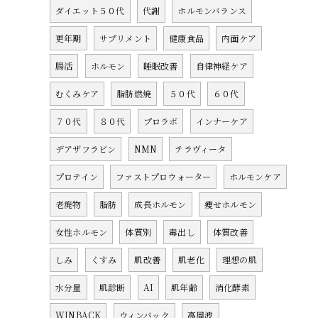
ダイエット５０代
代謝
ホルモンバランス
更年期
サプリメント
健康食品
内面ケア
腸活
ホルモン
睡眠改善
自律神経ケア
むくみケア
脂肪燃焼
５０代
６０代
７０代
８０代
プロラボ
インナーケア
デアザフラビン
NMN
テラヴィータ
プロテイン
ファストプロウォーター
ホルモンケア
老廃物
脂肪
成長ホルモン
痩せホルモン
女性ホルモン
体質別
毒出し
体質改善
しみ
くすみ
肌改善
肌老化
理想の肌
水分量
肌診断
AI
肌年齢
消化酵素
WINBACK
ウィンバック
高周波