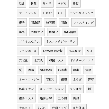
O脚
骨盤
外ハリ
ゆがみ
美顔
フェイシャル
日焼け
しわ
アンチエイジング
痩身
羽島郡
岐南町
羽島
ファスティング
美肌
お腹やせ
脚痩せ
脂肪溶解
プライムセラム
ホスファチジルコリン
レモンボトル
Lemon Bottle
部分痩せ
Ｖ３
光老化
水光肌
韓国コスメ
ドクターズコスメ
夏
薄着
痩身体験
岐阜市
酵素
健康
オートファジー
若返り
細胞
よもぎ
野草
体重ダウン
キャビテーション
ラジオ波
RF
痩身エステ
脂肪分解
二の腕
美脚
ウエスト
くびれ
代謝アップ
血行促進