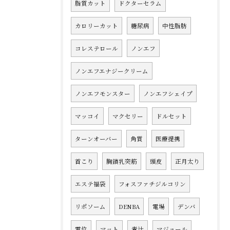
脂質カット
ドクターセラム
カロリーカット
糖尿病
中性脂肪
コレステロール
ノンエフ
ノンエフエナジークリーム
ノンエフモンスター
ノンエフシェイプ
マッコイ
マクセリー
ドルセット
ターンオーバー
角質
医療提携
首こり
胸鎖乳突筋
頭皮
正月太り
エステ福袋
フォスファチジルコリン
リポソーム
DENBA
電場
デンバ
電位
マット
青汁
マジョール