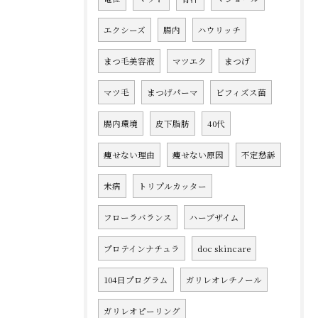
エクシーズ
腸内
ハウリッチ
まつ毛美容液
マツエク
まつげ
マツ毛
まつげパーマ
ビフィズス菌
腸内環境
皮下脂肪
40代
痩せない理由
痩せない原因
不定愁訴
未病
トリプルカッター
フローラバランス
ハーブザイム
プロテインナチュラ
doc skincare
104日プログラム
ガリレオレチノール
ガリレオピーリング