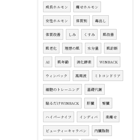
成長ホルモン
痩せホルモン
女性ホルモン
体質別
毒出し
体質改善
しみ
くすみ
肌改善
肌老化
理想の肌
水分量
肌診断
AI
肌年齢
消化酵素
WINBACK
ウィンバック
高周波
ミトコンドリア
細胞のトレーニング
基礎代謝
貼るだけWINBACK
肝臓
腎臓
ハイパーナイフ
インディバ
楽痩せ
ビューティーキャラバン
内臓脂肪