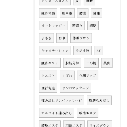
ドクターズコスメ
夏
薄着
痩身体験
岐阜市
酵素
健康
オートファジー
若返り
細胞
よもぎ
野草
体重ダウン
キャビテーション
ラジオ波
RF
痩身エステ
脂肪分解
二の腕
美脚
ウエスト
くびれ
代謝アップ
血行促進
リンパマッサージ
揉み出しリンパマッサージ
脂肪もみだし
セルライト揉み出し
岐南エステ
岐阜エステ
羽島エステ
サイズダウン