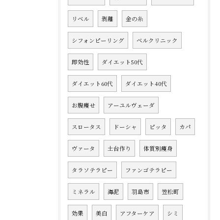
リベル
剥離
金の糸
シフォンピーリング
ベルクリニック
即効性
ダイエット50代
ダイエット60代
ダイエット40代
お腹痩せ
アーユルヴェーダ
スロータス
ドーシャ
ピッタ
カパ
ヴァータ
土台作り
体質別痩身
タラソテラピー
ファンゴテラピー
ミネラル
海泥
羽島市
笠松町
効果
美白
アフターケア
シミ