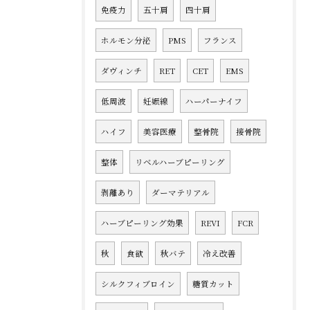
免疫力
五十肩
四十肩
ホルモン分泌
PMS
フランス
ダヴィンチ
RET
CET
EMS
低周波
妊娠線
ハーパーナイフ
ハイフ
美容医療
整骨院
接骨院
整体
リベルハーブピーリング
剥離あり
ダーマテリアル
ハーブピーリング効果
REVI
FCR
秋
食欲
秋バテ
冷え改善
シルクフィブロイン
糖質カット