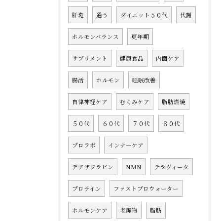
肝斑
通う
ダイエット５０代
代謝
ホルモンバランス
更年期
サプリメント
健康食品
内面ケア
腸活
ホルモン
睡眠改善
自律神経ケア
むくみケア
脂肪燃焼
５０代
６０代
７０代
８０代
プロラボ
インナーケア
デアザフラビン
NMN
テラヴィータ
プロテイン
ファストプロウォーター
ホルモンケア
老廃物
脂肪