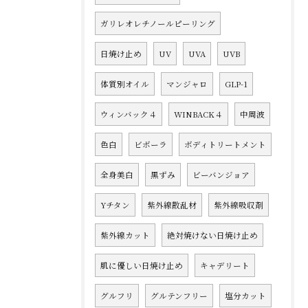
ガリレオレチノールピーリング
日焼け止め
UV
UVA
UVB
体質別オイル
マンジャロ
GLP-1
ウィンバック４
WINBACK４
中周波
色白
ビボーラ
ボディトリートメント
全身美白
黒ずみ
ビーバンジョア
Yチタン
紫外線散乱材
紫外線吸収剤
紫外線カット
絶対焼けない日焼け止め
肌に優しい日焼け止め
キャデリート
グルフリ
グルテンフリー
塩分カット