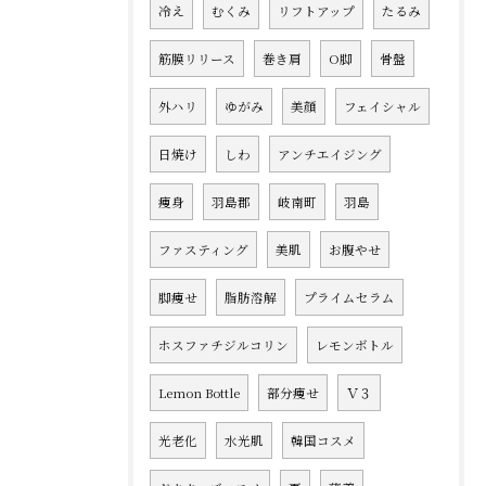
冷え
むくみ
リフトアップ
たるみ
筋膜リリース
巻き肩
O脚
骨盤
外ハリ
ゆがみ
美顔
フェイシャル
日焼け
しわ
アンチエイジング
痩身
羽島郡
岐南町
羽島
ファスティング
美肌
お腹やせ
脚痩せ
脂肪溶解
プライムセラム
ホスファチジルコリン
レモンボトル
Lemon Bottle
部分痩せ
Ｖ３
光老化
水光肌
韓国コスメ