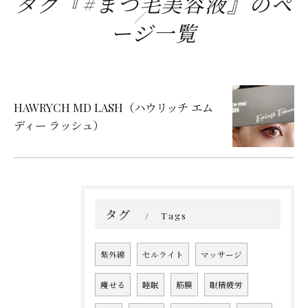
タグ『#まつ毛美容液』のペ
ージ一覧
HAWRYCH MD LASH（ハウリッチ エム
ディー ラッシュ）
タグ
Tags
紫外線
セルライト
マッサージ
痩せる
睡眠
筋膜
眼精疲労