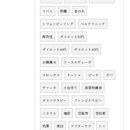
リベル
剥離
金の糸
シフォンピーリング
ベルクリニック
即効性
ダイエット50代
ダイエット60代
ダイエット40代
お腹痩せ
アーユルヴェーダ
スロータス
ドーシャ
ピッタ
カパ
ヴァータ
土台作り
体質別痩身
タラソテラピー
ファンゴテラピー
ミネラル
海泥
羽島市
笠松町
効果
美白
アフターケア
シミ