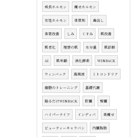
成長ホルモン
痩せホルモン
女性ホルモン
体質別
毒出し
体質改善
しみ
くすみ
肌改善
肌老化
理想の肌
水分量
肌診断
AI
肌年齢
消化酵素
WINBACK
ウィンバック
高周波
ミトコンドリア
細胞のトレーニング
基礎代謝
貼るだけWINBACK
肝臓
腎臓
ハイパーナイフ
インディバ
楽痩せ
ビューティーキャラバン
内臓脂肪