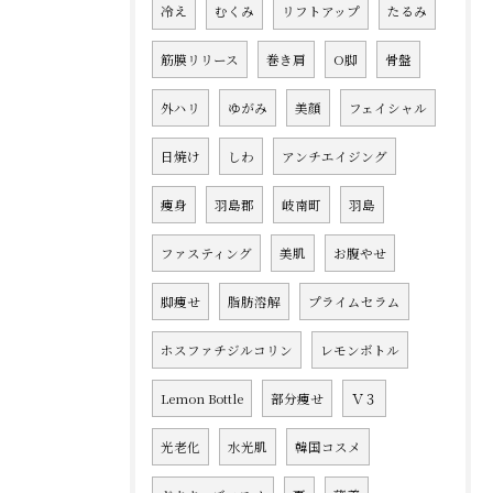
冷え
むくみ
リフトアップ
たるみ
筋膜リリース
巻き肩
O脚
骨盤
外ハリ
ゆがみ
美顔
フェイシャル
日焼け
しわ
アンチエイジング
痩身
羽島郡
岐南町
羽島
ファスティング
美肌
お腹やせ
脚痩せ
脂肪溶解
プライムセラム
ホスファチジルコリン
レモンボトル
Lemon Bottle
部分痩せ
Ｖ３
光老化
水光肌
韓国コスメ