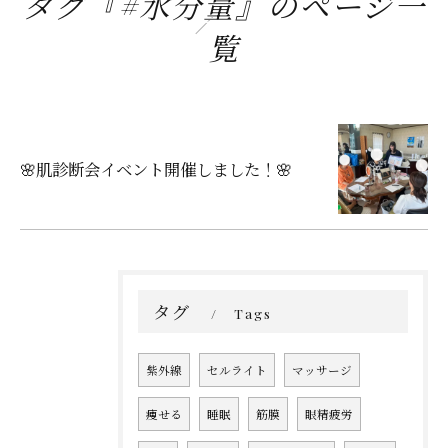
タグ『#水分量』のページ一
覧
🌸肌診断会イベント開催しました！🌸
タグ
Tags
紫外線
セルライト
マッサージ
痩せる
睡眠
筋膜
眼精疲労