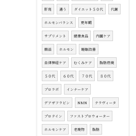
肝斑
通う
ダイエット５０代
代謝
ホルモンバランス
更年期
サプリメント
健康食品
内面ケア
腸活
ホルモン
睡眠改善
自律神経ケア
むくみケア
脂肪燃焼
５０代
６０代
７０代
８０代
プロラボ
インナーケア
デアザフラビン
NMN
テラヴィータ
プロテイン
ファストプロウォーター
ホルモンケア
老廃物
脂肪