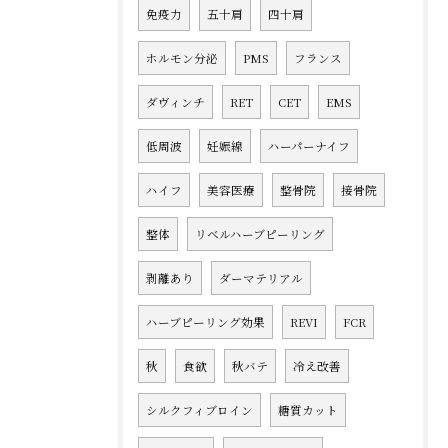
免疫力
五十肩
四十肩
ホルモン分泌
PMS
フランス
ダヴィンチ
RET
CET
EMS
低周波
妊娠線
ハーパーナイフ
ハイフ
美容医療
整骨院
接骨院
整体
リベルハーブピーリング
剥離あり
ダーマテリアル
ハーブピーリング効果
REVI
FCR
秋
食欲
秋バテ
冷え改善
シルクフィブロイン
糖質カット