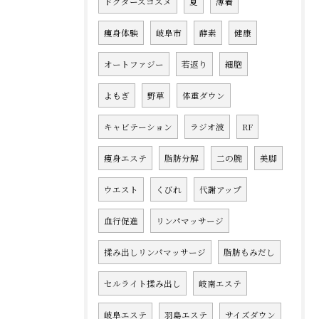
ドクターズコスメ
夏
薄着
痩身体験
岐阜市
酵素
健康
オートファジー
若返り
細胞
よもぎ
野草
体重ダウン
キャビテーション
ラジオ波
RF
痩身エステ
脂肪分解
二の腕
美脚
ウエスト
くびれ
代謝アップ
血行促進
リンパマッサージ
揉み出しリンパマッサージ
脂肪もみだし
セルライト揉み出し
岐南エステ
岐阜エステ
羽島エステ
サイズダウン