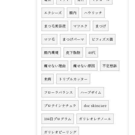
エクシーズ
腸内
ハウリッチ
まつ毛美容液
マツエク
まつげ
マツ毛
まつげパーマ
ビフィズス菌
腸内環境
皮下脂肪
40代
痩せない理由
痩せない原因
不定愁訴
未病
トリプルカッター
フローラバランス
ハーブザイム
プロテインナチュラ
doc skincare
104日プログラム
ガリレオレチノール
ガリレオピーリング