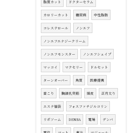
脂質カット
ドクターセラム
カロリーカット
糖尿病
中性脂肪
コレステロール
ノンエフ
ノンエフエナジークリーム
ノンエフモンスター
ノンエフシェイプ
マッコイ
マクセリー
ドルセット
ターンオーバー
角質
医療提携
首こり
胸鎖乳突筋
頭皮
正月太り
エステ福袋
フォスファチジルコリン
リポソーム
DENBA
電場
デンバ
電位
マット
青汁
マジョール