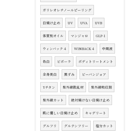
ガリレオレチノールピーリング
日焼け止め
UV
UVA
UVB
体質別オイル
マンジャロ
GLP-1
ウィンバック４
WINBACK４
中周波
色白
ビボーラ
ボディトリートメント
全身美白
黒ずみ
ビーバンジョア
Yチタン
紫外線散乱材
紫外線吸収剤
紫外線カット
絶対焼けない日焼け止め
肌に優しい日焼け止め
キャデリート
グルフリ
グルテンフリー
塩分カット