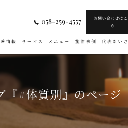
お問い合わせはこ
058-259-4557
ら
新着情報
サービス
メニュー
施術事例
代表あい
グ『#体質別』のページ