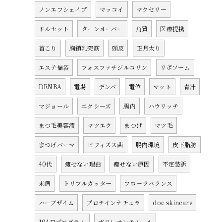
ノンエフシェイプ
マッコイ
マクセリー
ドルセット
ターンオーバー
角質
医療提携
首こり
胸鎖乳突筋
頭皮
正月太り
エステ福袋
フォスファチジルコリン
リポソーム
DENBA
電場
デンバ
電位
マット
青汁
マジョール
エクシーズ
腸内
ハウリッチ
まつ毛美容液
マツエク
まつげ
マツ毛
まつげパーマ
ビフィズス菌
腸内環境
皮下脂肪
40代
痩せない理由
痩せない原因
不定愁訴
未病
トリプルカッター
フローラバランス
ハーブザイム
プロテインナチュラ
doc skincare
104日プログラム
ガリレオレチノール