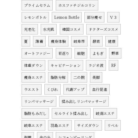
プライムセラム
ホスファチジルコリン
レモンボトル
Lemon Bottle
部分痩せ
Ｖ３
光老化
水光肌
韓国コスメ
ドクターズコスメ
夏
薄着
痩身体験
岐阜市
酵素
健康
オートファジー
若返り
細胞
よもぎ
野草
体重ダウン
キャビテーション
ラジオ波
RF
痩身エステ
脂肪分解
二の腕
美脚
ウエスト
くびれ
代謝アップ
血行促進
リンパマッサージ
揉み出しリンパマッサージ
脂肪もみだし
セルライト揉み出し
岐南エステ
岐阜エステ
羽島エステ
サイズダウン
リベル
剥離
金の糸
シフォンピーリング