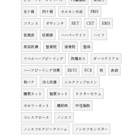
五十肩
四十肩
ホルモン分泌
PMS
フランス
ダヴィンチ
RET
CET
EMS
低周波
妊娠線
ハーパーナイフ
ハイフ
美容医療
整骨院
接骨院
整体
リベルハーブピーリング
剥離あり
ダーマテリアル
ハーブピーリング効果
REVI
FCR
秋
食欲
秋バテ
冷え改善
シルクフィブロイン
糖質カット
脂質カット
ドクターセラム
カロリーカット
糖尿病
中性脂肪
コレステロール
ノンエフ
ノンエフエナジークリーム
ノンエフモンスター