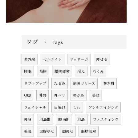
タグ
Tags
紫外線
セルライト
マッサージ
痩せる
睡眠
筋膜
眼精疲労
冷え
むくみ
リフトアップ
たるみ
筋膜リリース
巻き肩
O脚
骨盤
外ハリ
ゆがみ
美顔
フェイシャル
日焼け
しわ
アンチエイジング
痩身
羽島郡
岐南町
羽島
ファスティング
美肌
お腹やせ
脚痩せ
脂肪溶解