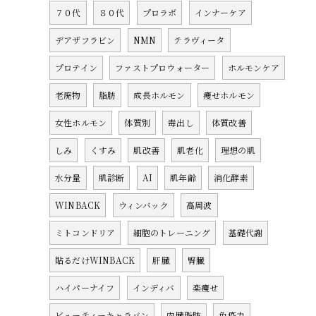
７０代
８０代
プロラボ
インナーケア
デアザフラビン
NMN
テラヴィータ
プロテイン
ファストプロウォーター
ホルモンケア
老廃物
脂肪
成長ホルモン
痩せホルモン
女性ホルモン
体質別
毒出し
体質改善
しみ
くすみ
肌改善
肌老化
理想の肌
水分量
肌診断
AI
肌年齢
消化酵素
WINBACK
ウィンバック
高周波
ミトコンドリア
細胞のトレーニング
基礎代謝
貼るだけWINBACK
肝臓
腎臓
ハイパーナイフ
インディバ
楽痩せ
ビューティーキャラバン
内臓脂肪
免疫力