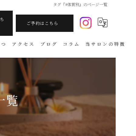
タグ『#体質別』のページ一覧
ち
ご予約はこちら
さつ
アクセス
ブログ
コラム
当サロンの特徴
痩身
フェイシャル
温活
一覧
アーユルヴェーダ
タラソテラピー