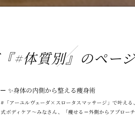
『#体質別』のペー
✨身体の内側から整える痩身術
#「アーユルヴェーダ×スロータスマッサージ」で叶える、
式ボディケア～みなさん、「痩せる＝外側からアプロー