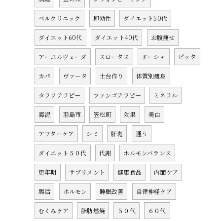
ベルクリニック
即効性
ダイエット50代
ダイエット60代
ダイエット40代
お腹痩せ
アーユルヴェーダ
スロータス
ドーシャ
ピッタ
カパ
ヴァータ
土台作り
体質別痩身
タラソテラピー
ファンゴテラピー
ミネラル
海泥
羽島市
笠松町
効果
美白
アフターケア
シミ
肝斑
通う
ダイエット５０代
代謝
ホルモンバランス
更年期
サプリメント
健康食品
内面ケア
腸活
ホルモン
睡眠改善
自律神経ケア
むくみケア
脂肪燃焼
５０代
６０代