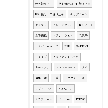
紫外線カット
絶対焼けない日焼け止め
肌に優しい日焼け止め
キャデリート
グルフリ
グルテンフリー
塩分カット
食物繊維
バランスウェア
光電子
リカバリーウェア
RED
BAKUNE
リライブ
ピュアクレイパック
ホームケア
スペシャルケア
ナウ
補整下着
下着
ナウクチュール
ラヴィエール
イオセラン
ナウフィール
エニュー
ENEW