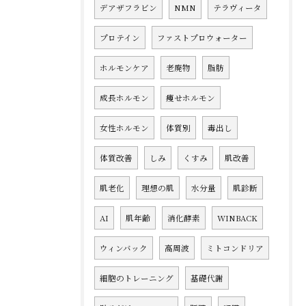
デアザフラビン
NMN
テラヴィータ
プロテイン
ファストプロウォーター
ホルモンケア
老廃物
脂肪
成長ホルモン
痩せホルモン
女性ホルモン
体質別
毒出し
体質改善
しみ
くすみ
肌改善
肌老化
理想の肌
水分量
肌診断
AI
肌年齢
消化酵素
WINBACK
ウィンバック
高周波
ミトコンドリア
細胞のトレーニング
基礎代謝