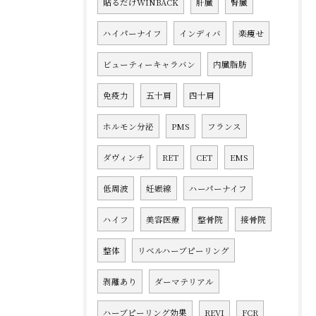
貼るだけWINBACK
肝臓
腎臓
ハイパーナイフ
インディバ
楽痩せ
ビューティーキャラバン
内臓脂肪
免疫力
五十肩
四十肩
ホルモン分泌
PMS
フランス
ダヴィンチ
RET
CET
EMS
低周波
妊娠線
ハーパーナイフ
ハイフ
美容医療
整骨院
接骨院
整体
リベルハーブピーリング
剥離あり
ダーマテリアル
ハーブピーリング効果
REVI
FCR