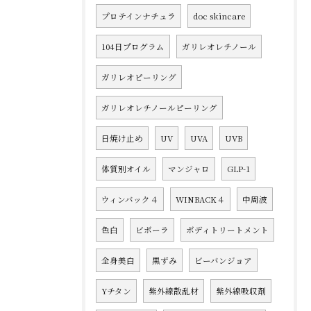
プロテインナチュラ
doc skincare
104日プログラム
ガリレオレチノール
ガリレオピーリング
ガリレオレチノールピーリング
日焼け止め
UV
UVA
UVB
体質別オイル
マンジャロ
GLP-1
ウィンバック４
WINBACK４
中周波
色白
ビボーラ
ボディトリートメント
全身美白
黒ずみ
ビーバンジョア
Yチタン
紫外線散乱材
紫外線吸収剤