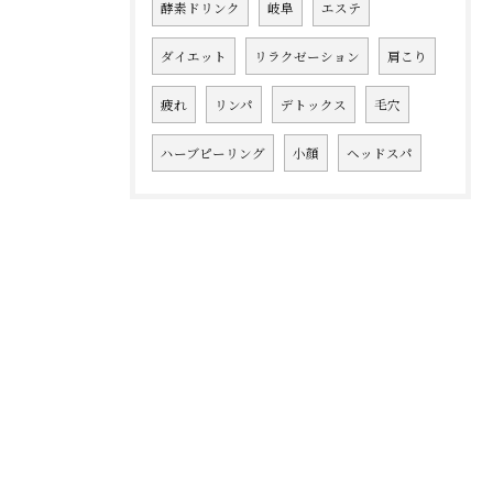
酵素ドリンク
岐阜
エステ
ダイエット
リラクゼーション
肩こり
疲れ
リンパ
デトックス
毛穴
ハーブピーリング
小顔
ヘッドスパ