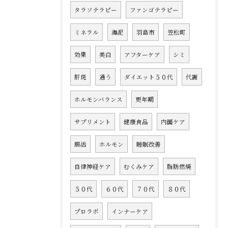
タラソテラピー
ファンゴテラピー
ミネラル
海泥
羽島市
笠松町
効果
美白
アフターケア
シミ
肝斑
通う
ダイエット５０代
代謝
ホルモンバランス
更年期
サプリメント
健康食品
内面ケア
腸活
ホルモン
睡眠改善
自律神経ケア
むくみケア
脂肪燃焼
５０代
６０代
７０代
８０代
プロラボ
インナーケア