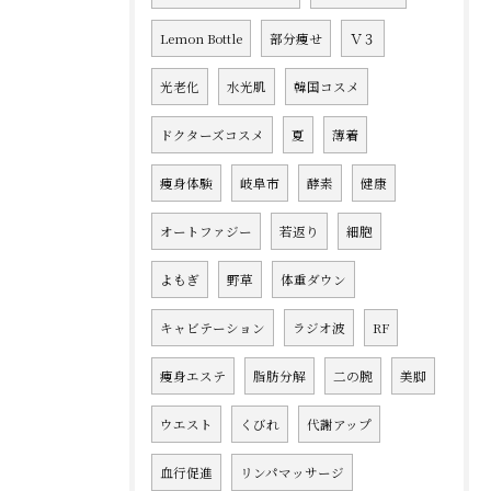
Lemon Bottle
部分痩せ
Ｖ３
光老化
水光肌
韓国コスメ
ドクターズコスメ
夏
薄着
痩身体験
岐阜市
酵素
健康
オートファジー
若返り
細胞
よもぎ
野草
体重ダウン
キャビテーション
ラジオ波
RF
痩身エステ
脂肪分解
二の腕
美脚
ウエスト
くびれ
代謝アップ
血行促進
リンパマッサージ