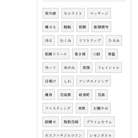
紫外線
セルライト
マッサージ
痩せる
睡眠
筋膜
眼精疲労
冷え
むくみ
リフトアップ
たるみ
筋膜リリース
巻き肩
O脚
骨盤
外ハリ
ゆがみ
美顔
フェイシャル
日焼け
しわ
アンチエイジング
痩身
羽島郡
岐南町
羽島
ファスティング
美肌
お腹やせ
脚痩せ
脂肪溶解
プライムセラム
ホスファチジルコリン
レモンボトル