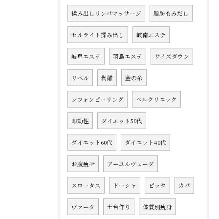
揉み出しリンパマッサージ
脂肪もみだし
セルライト揉み出し
岐南エステ
岐阜エステ
羽島エステ
サイズダウン
リベル
剥離
金の糸
シフォンピーリング
ベルクリニック
即効性
ダイエット50代
ダイエット60代
ダイエット40代
お腹痩せ
アーユルヴェーダ
スロータス
ドーシャ
ピッタ
カパ
ヴァータ
土台作り
体質別痩身