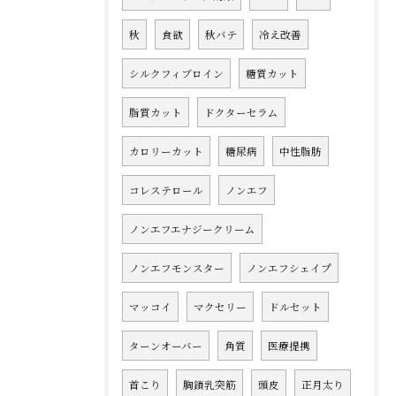
秋
食欲
秋バテ
冷え改善
シルクフィブロイン
糖質カット
脂質カット
ドクターセラム
カロリーカット
糖尿病
中性脂肪
コレステロール
ノンエフ
ノンエフエナジークリーム
ノンエフモンスター
ノンエフシェイプ
マッコイ
マクセリー
ドルセット
ターンオーバー
角質
医療提携
首こり
胸鎖乳突筋
頭皮
正月太り