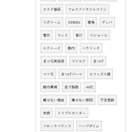
エステ福袋
フォスファチジルコリン
リポソーム
DENBA
電場
デンバ
電位
マット
青汁
マジョール
エクシーズ
腸内
ハウリッチ
まつ毛美容液
マツエク
まつげ
マツ毛
まつげパーマ
ビフィズス菌
腸内環境
皮下脂肪
40代
痩せない理由
痩せない原因
不定愁訴
未病
トリプルカッター
フローラバランス
ハーブザイム