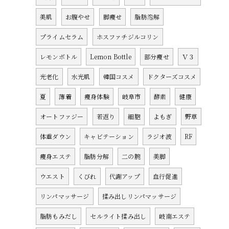
美肌
お腹やせ
脚痩せ
脂肪溶解
プライムセラム
ホスファチジルコリン
レモンボトル
Lemon Bottle
部分痩せ
Ｖ３
光老化
水光肌
韓国コスメ
ドクターズコスメ
夏
薄着
痩身体験
岐阜市
酵素
健康
オートファジー
若返り
細胞
よもぎ
野草
体重ダウン
キャビテーション
ラジオ波
RF
痩身エステ
脂肪分解
二の腕
美脚
ウエスト
くびれ
代謝アップ
血行促進
リンパマッサージ
揉み出しリンパマッサージ
脂肪もみだし
セルライト揉み出し
岐南エステ