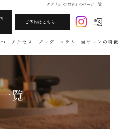
タグ『#不定愁訴』のページ一覧
ち
ご予約はこちら
さつ
アクセス
ブログ
コラム
当サロンの特徴
痩身
フェイシャル
温活
ジ一覧
アーユルヴェーダ
タラソテラピー