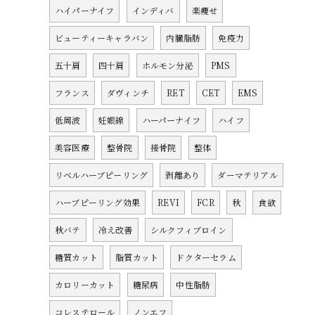
ハイパーナイフ
インディバ
楽痩せ
ビューティーキャラバン
内臓脂肪
免疫力
五十肩
四十肩
ホルモン分泌
PMS
フランス
ダヴィンチ
RET
CET
EMS
低周波
妊娠線
ハーパーナイフ
ハイフ
美容医療
整骨院
接骨院
整体
リベルハーブピーリング
剥離あり
ダーマテリアル
ハーブピーリング効果
REVI
FCR
秋
食欲
秋バテ
冷え改善
シルクフィブロイン
糖質カット
脂質カット
ドクターセラム
カロリーカット
糖尿病
中性脂肪
コレステロール
ノンエフ