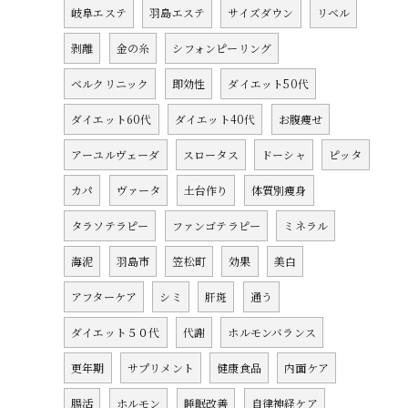
岐阜エステ
羽島エステ
サイズダウン
リベル
剥離
金の糸
シフォンピーリング
ベルクリニック
即効性
ダイエット50代
ダイエット60代
ダイエット40代
お腹痩せ
アーユルヴェーダ
スロータス
ドーシャ
ピッタ
カパ
ヴァータ
土台作り
体質別痩身
タラソテラピー
ファンゴテラピー
ミネラル
海泥
羽島市
笠松町
効果
美白
アフターケア
シミ
肝斑
通う
ダイエット５０代
代謝
ホルモンバランス
更年期
サプリメント
健康食品
内面ケア
腸活
ホルモン
睡眠改善
自律神経ケア