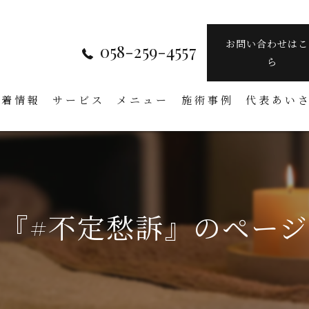
お問い合わせはこ
058-259-4557
ら
新着情報
サービス
メニュー
施術事例
代表あい
『#不定愁訴』のペー