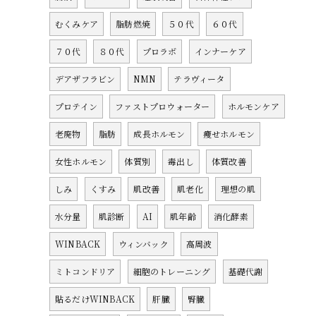
むくみケア
脂肪燃焼
５０代
６０代
７０代
８０代
プロラボ
インナーケア
デアザフラビン
NMN
テラヴィータ
プロテイン
ファストプロウォーター
ホルモンケア
老廃物
脂肪
成長ホルモン
痩せホルモン
女性ホルモン
体質別
毒出し
体質改善
しみ
くすみ
肌改善
肌老化
理想の肌
水分量
肌診断
AI
肌年齢
消化酵素
WINBACK
ウィンバック
高周波
ミトコンドリア
細胞のトレーニング
基礎代謝
貼るだけWINBACK
肝臓
腎臓