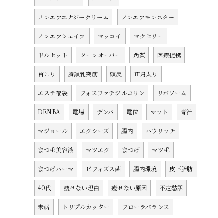
ノンエフエナジークリーム
ノンエフモンスター
ノンエフシェイプ
マッコイ
マクセリー
ドルセット
ターンオーバー
角質
医療提携
首こり
胸鎖乳突筋
頭皮
正月太り
エステ福袋
フォスファチジルコリン
リポソーム
DENBA
電場
デンバ
電位
マット
青汁
マジョール
エクシーズ
腸内
ハウリッチ
まつ毛美容液
マツエク
まつげ
マツ毛
まつげパーマ
ビフィズス菌
腸内環境
皮下脂肪
40代
痩せない理由
痩せない原因
不定愁訴
未病
トリプルカッター
フローラバランス