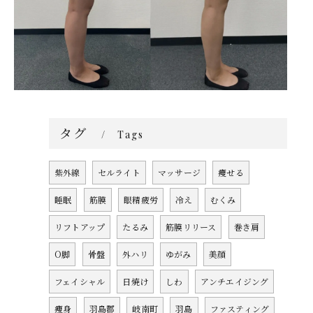
タグ
Tags
紫外線
セルライト
マッサージ
痩せる
睡眠
筋膜
眼精疲労
冷え
むくみ
リフトアップ
たるみ
筋膜リリース
巻き肩
O脚
骨盤
外ハリ
ゆがみ
美顔
フェイシャル
日焼け
しわ
アンチエイジング
痩身
羽島郡
岐南町
羽島
ファスティング