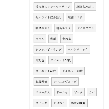
揉み出しリンパマッサージ
脂肪もみだし
セルライト揉み出し
岐南エステ
岐阜エステ
羽島エステ
サイズダウン
リベル
剥離
金の糸
シフォンピーリング
ベルクリニック
即効性
ダイエット50代
ダイエット60代
ダイエット40代
お腹痩せ
アーユルヴェーダ
スロータス
ドーシャ
ピッタ
カパ
ヴァータ
土台作り
体質別痩身