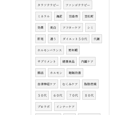
タラソテラピー
ファンゴテラピー
ミネラル
海泥
羽島市
笠松町
効果
美白
アフターケア
シミ
肝斑
通う
ダイエット５０代
代謝
ホルモンバランス
更年期
サプリメント
健康食品
内面ケア
腸活
ホルモン
睡眠改善
自律神経ケア
むくみケア
脂肪燃焼
５０代
６０代
７０代
８０代
プロラボ
インナーケア