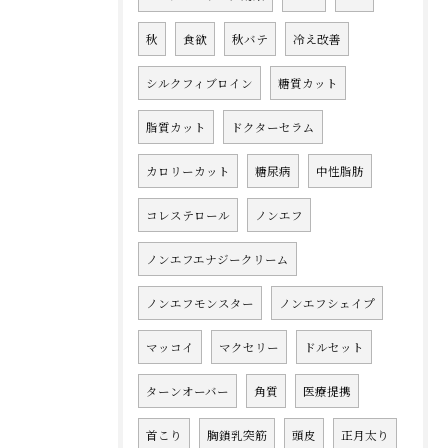
秋
食欲
秋バテ
冷え改善
シルクフィブロイン
糖質カット
脂質カット
ドクターセラム
カロリーカット
糖尿病
中性脂肪
コレステロール
ノンエフ
ノンエフエナジークリーム
ノンエフモンスター
ノンエフシェイプ
マッコイ
マクセリー
ドルセット
ターンオーバー
角質
医療提携
首こり
胸鎖乳突筋
頭皮
正月太り