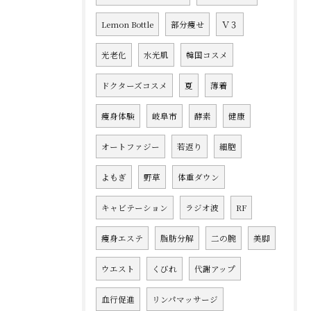
Lemon Bottle
部分痩せ
Ｖ３
光老化
水光肌
韓国コスメ
ドクターズコスメ
夏
薄着
痩身体験
岐阜市
酵素
健康
オートファジー
若返り
細胞
よもぎ
野草
体重ダウン
キャビテーション
ラジオ波
RF
痩身エステ
脂肪分解
二の腕
美脚
ウエスト
くびれ
代謝アップ
血行促進
リンパマッサージ