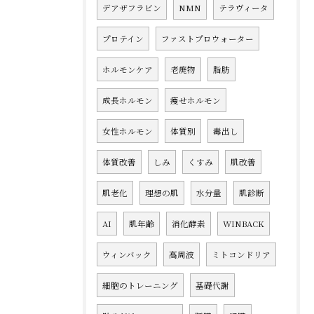
デアザフラビン
NMN
テラヴィータ
プロテイン
ファストプロウォーター
ホルモンケア
老廃物
脂肪
成長ホルモン
痩せホルモン
女性ホルモン
体質別
毒出し
体質改善
しみ
くすみ
肌改善
肌老化
理想の肌
水分量
肌診断
AI
肌年齢
消化酵素
WINBACK
ウィンバック
高周波
ミトコンドリア
細胞のトレーニング
基礎代謝