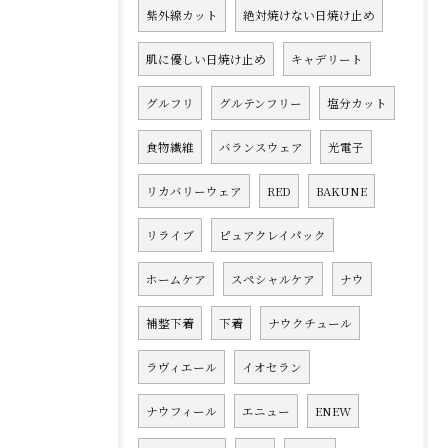
紫外線カット
絶対焼けない日焼け止め
肌に優しい日焼け止め
キャデリート
グルフリ
グルテンフリー
塩分カット
食物繊維
バランスウェア
光電子
リカバリーウェア
RED
BAKUNE
リライブ
ピュアクレイパック
ホームケア
スペシャルケア
ナウ
補整下着
下着
ナウクチュール
ラヴィエール
イオセラン
ナウフィール
エニュー
ENEW