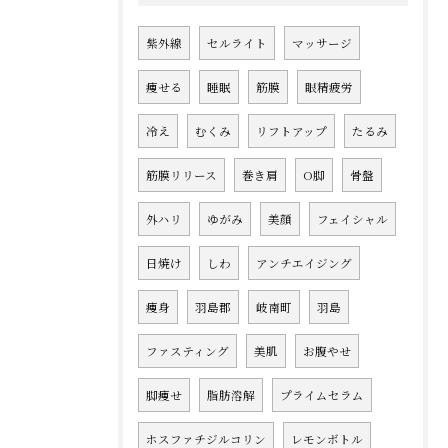
紫外線
セルライト
マッサージ
痩せる
睡眠
筋膜
眼精疲労
冷え
むくみ
リフトアップ
たるみ
筋膜リリース
巻き肩
O脚
骨盤
外ハリ
ゆがみ
美顔
フェイシャル
日焼け
しわ
アンチエイジング
痩身
羽島郡
岐南町
羽島
ファスティング
美肌
お腹やせ
脚痩せ
脂肪溶解
プライムセラム
ホスファチジルコリン
レモンボトル