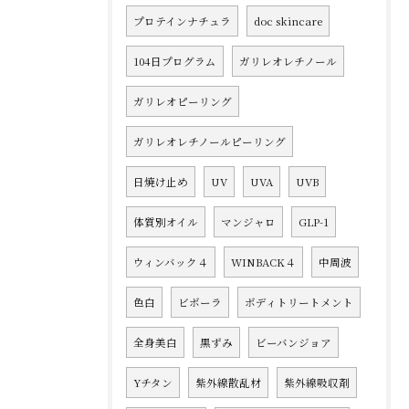
プロテインナチュラ
doc skincare
104日プログラム
ガリレオレチノール
ガリレオピーリング
ガリレオレチノールピーリング
日焼け止め
UV
UVA
UVB
体質別オイル
マンジャロ
GLP-1
ウィンバック４
WINBACK４
中周波
色白
ビボーラ
ボディトリートメント
全身美白
黒ずみ
ビーバンジョア
Yチタン
紫外線散乱材
紫外線吸収剤