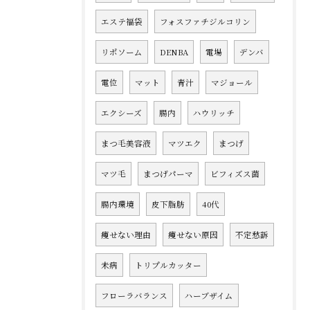
エステ福袋
フォスファチジルコリン
リポソーム
DENBA
電場
デンバ
電位
マット
青汁
マジョール
エクシーズ
腸内
ハウリッチ
まつ毛美容液
マツエク
まつげ
マツ毛
まつげパーマ
ビフィズス菌
腸内環境
皮下脂肪
40代
痩せない理由
痩せない原因
不定愁訴
未病
トリプルカッター
フローラバランス
ハーブザイム