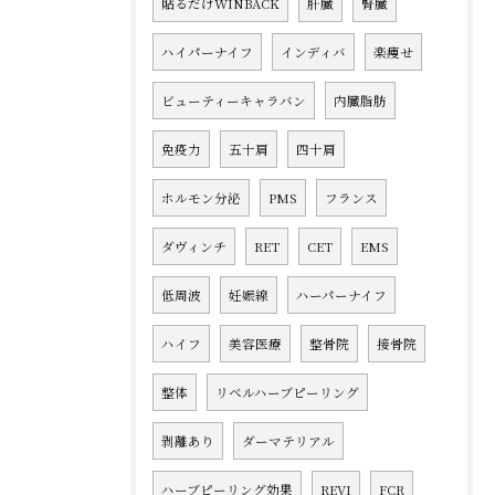
貼るだけWINBACK
肝臓
腎臓
ハイパーナイフ
インディバ
楽痩せ
ビューティーキャラバン
内臓脂肪
免疫力
五十肩
四十肩
ホルモン分泌
PMS
フランス
ダヴィンチ
RET
CET
EMS
低周波
妊娠線
ハーパーナイフ
ハイフ
美容医療
整骨院
接骨院
整体
リベルハーブピーリング
剥離あり
ダーマテリアル
ハーブピーリング効果
REVI
FCR