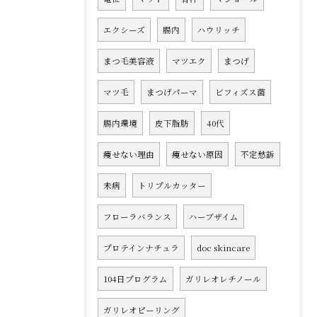
エクシーズ
腸内
ハウリッチ
まつ毛美容液
マツエク
まつげ
マツ毛
まつげパーマ
ビフィズス菌
腸内環境
皮下脂肪
40代
痩せない理由
痩せない原因
不定愁訴
未病
トリプルカッター
フローラバランス
ハーブザイム
プロテインナチュラ
doc skincare
104日プログラム
ガリレオレチノール
ガリレオピーリング