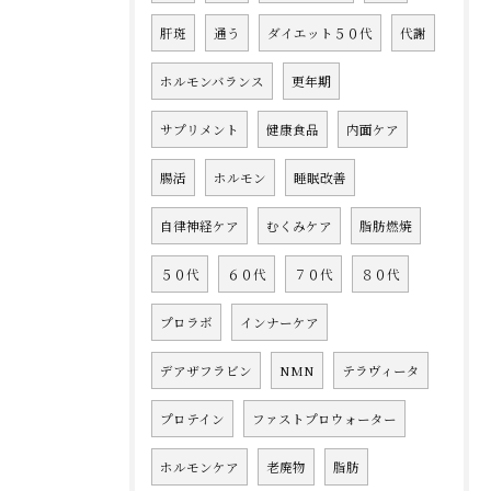
肝斑
通う
ダイエット５０代
代謝
ホルモンバランス
更年期
サプリメント
健康食品
内面ケア
腸活
ホルモン
睡眠改善
自律神経ケア
むくみケア
脂肪燃焼
５０代
６０代
７０代
８０代
プロラボ
インナーケア
デアザフラビン
NMN
テラヴィータ
プロテイン
ファストプロウォーター
ホルモンケア
老廃物
脂肪