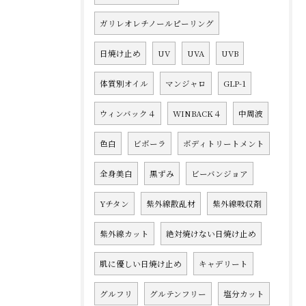
ガリレオレチノールピーリング
日焼け止め
UV
UVA
UVB
体質別オイル
マンジャロ
GLP-1
ウィンバック４
WINBACK４
中周波
色白
ビボーラ
ボディトリートメント
全身美白
黒ずみ
ビーバンジョア
Yチタン
紫外線散乱材
紫外線吸収剤
紫外線カット
絶対焼けない日焼け止め
肌に優しい日焼け止め
キャデリート
グルフリ
グルテンフリー
塩分カット