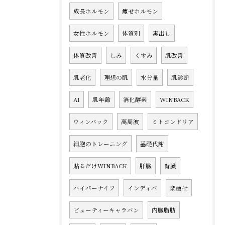
成長ホルモン
痩せホルモン
女性ホルモン
体質別
毒出し
体質改善
しみ
くすみ
肌改善
肌老化
理想の肌
水分量
肌診断
AI
肌年齢
消化酵素
WINBACK
ウィンバック
高周波
ミトコンドリア
細胞のトレーニング
基礎代謝
貼るだけWINBACK
肝臓
腎臓
ハイパーナイフ
インディバ
楽痩せ
ビューティーキャラバン
内臓脂肪