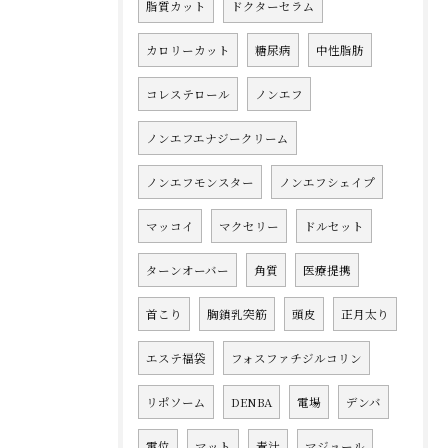
脂質カット
ドクターセラム
カロリーカット
糖尿病
中性脂肪
コレステロール
ノンエフ
ノンエフエナジークリーム
ノンエフモンスター
ノンエフシェイプ
マッコイ
マクセリー
ドルセット
ターンオーバー
角質
医療提携
首こり
胸鎖乳突筋
頭皮
正月太り
エステ福袋
フォスファチジルコリン
リポソーム
DENBA
電場
デンバ
電位
マット
青汁
マジョール