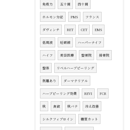
免疫力
五十肩
四十肩
ホルモン分泌
PMS
フランス
ダヴィンチ
RET
CET
EMS
低周波
妊娠線
ハーパーナイフ
ハイフ
美容医療
整骨院
接骨院
整体
リベルハーブピーリング
剥離あり
ダーマテリアル
ハーブピーリング効果
REVI
FCR
秋
食欲
秋バテ
冷え改善
シルクフィブロイン
糖質カット