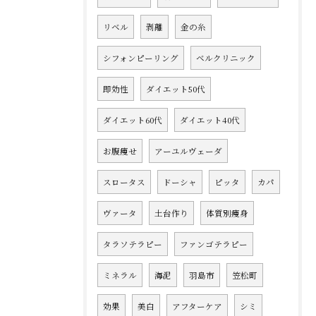
リベル
剥離
金の糸
シフォンピーリング
ベルクリニック
即効性
ダイエット50代
ダイエット60代
ダイエット40代
お腹痩せ
アーユルヴェーダ
スロータス
ドーシャ
ピッタ
カパ
ヴァータ
土台作り
体質別痩身
タラソテラピー
ファンゴテラピー
ミネラル
海泥
羽島市
笠松町
効果
美白
アフターケア
シミ