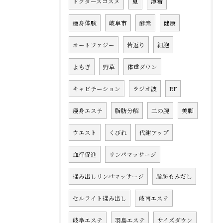
ドクターズコスメ
夏
薄着
痩身体験
岐阜市
酵素
健康
オートファジー
若返り
細胞
よもぎ
野草
体重ダウン
キャビテーション
ラジオ波
RF
痩身エステ
脂肪分解
二の腕
美脚
ウエスト
くびれ
代謝アップ
血行促進
リンパマッサージ
揉み出しリンパマッサージ
脂肪もみだし
セルライト揉み出し
岐南エステ
岐阜エステ
羽島エステ
サイズダウン