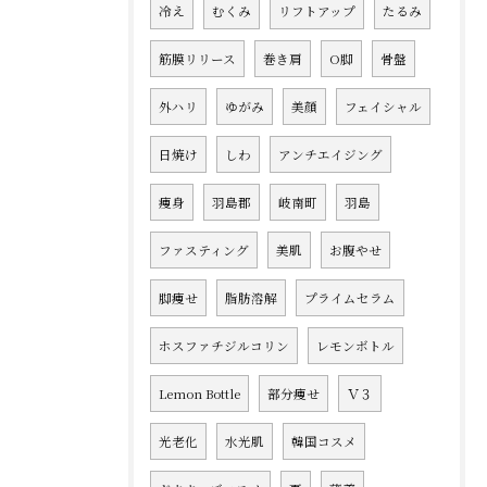
冷え
むくみ
リフトアップ
たるみ
筋膜リリース
巻き肩
O脚
骨盤
外ハリ
ゆがみ
美顔
フェイシャル
日焼け
しわ
アンチエイジング
痩身
羽島郡
岐南町
羽島
ファスティング
美肌
お腹やせ
脚痩せ
脂肪溶解
プライムセラム
ホスファチジルコリン
レモンボトル
Lemon Bottle
部分痩せ
Ｖ３
光老化
水光肌
韓国コスメ