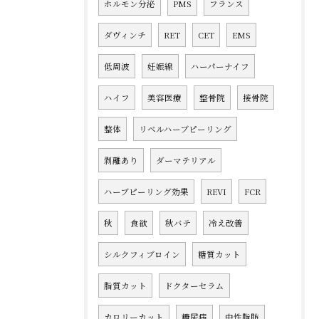
ホルモン分泌
PMS
フランス
ダヴィンチ
RET
CET
EMS
低周波
妊娠線
ハーパーナイフ
ハイフ
美容医療
整骨院
接骨院
整体
リベルハーブピーリング
剥離あり
ダーマテリアル
ハーブピーリング効果
REVI
FCR
秋
食欲
秋バテ
冷え改善
シルクフィブロイン
糖質カット
脂質カット
ドクターセラム
カロリーカット
糖尿病
中性脂肪