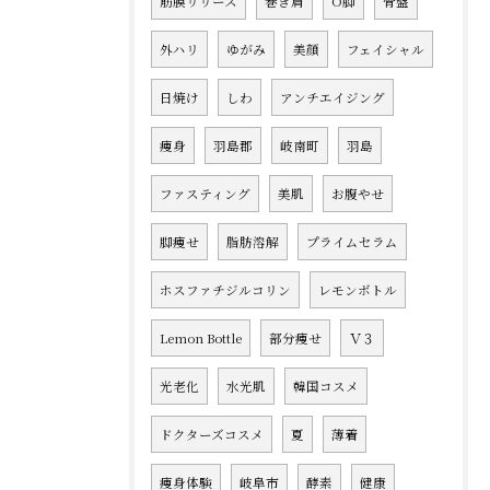
筋膜リリース
巻き肩
O脚
骨盤
外ハリ
ゆがみ
美顔
フェイシャル
日焼け
しわ
アンチエイジング
痩身
羽島郡
岐南町
羽島
ファスティング
美肌
お腹やせ
脚痩せ
脂肪溶解
プライムセラム
ホスファチジルコリン
レモンボトル
Lemon Bottle
部分痩せ
Ｖ３
光老化
水光肌
韓国コスメ
ドクターズコスメ
夏
薄着
痩身体験
岐阜市
酵素
健康