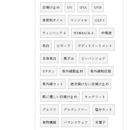
日焼け止め
UV
UVA
UVB
体質別オイル
マンジャロ
GLP-1
ウィンバック４
WINBACK４
中周波
色白
ビボーラ
ボディトリートメント
全身美白
黒ずみ
ビーバンジョア
Yチタン
紫外線散乱材
紫外線吸収剤
紫外線カット
絶対焼けない日焼け止め
肌に優しい日焼け止め
キャデリート
グルフリ
グルテンフリー
塩分カット
食物繊維
バランスウェア
光電子