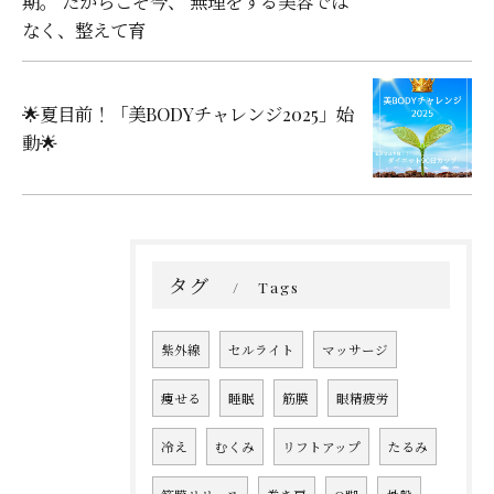
期。 だからこそ今、 無理をする美容では
なく、整えて育
🌟夏目前！「美BODYチャレンジ2025」始
動🌟
タグ
Tags
紫外線
セルライト
マッサージ
痩せる
睡眠
筋膜
眼精疲労
冷え
むくみ
リフトアップ
たるみ