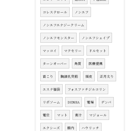
コレステロール
ノンエフ
ノンエフエナジークリーム
ノンエフモンスター
ノンエフシェイプ
マッコイ
マクセリー
ドルセット
ターンオーバー
角質
医療提携
首こり
胸鎖乳突筋
頭皮
正月太り
エステ福袋
フォスファチジルコリン
リポソーム
DENBA
電場
デンバ
電位
マット
青汁
マジョール
エクシーズ
腸内
ハウリッチ