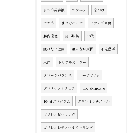
まつ毛美容液
マツエク
まつげ
マツ毛
まつげパーマ
ビフィズス菌
腸内環境
皮下脂肪
40代
痩せない理由
痩せない原因
不定愁訴
未病
トリプルカッター
フローラバランス
ハーブザイム
プロテインナチュラ
doc skincare
104日プログラム
ガリレオレチノール
ガリレオピーリング
ガリレオレチノールピーリング