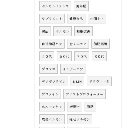
ホルモンバランス
更年期
サプリメント
健康食品
内面ケア
腸活
ホルモン
睡眠改善
自律神経ケア
むくみケア
脂肪燃焼
５０代
６０代
７０代
８０代
プロラボ
インナーケア
デアザフラビン
NMN
テラヴィータ
プロテイン
ファストプロウォーター
ホルモンケア
老廃物
脂肪
成長ホルモン
痩せホルモン