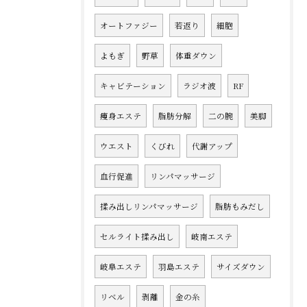
オートファジー
若返り
細胞
よもぎ
野草
体重ダウン
キャビテーション
ラジオ波
RF
痩身エステ
脂肪分解
二の腕
美脚
ウエスト
くびれ
代謝アップ
血行促進
リンパマッサージ
揉み出しリンパマッサージ
脂肪もみだし
セルライト揉み出し
岐南エステ
岐阜エステ
羽島エステ
サイズダウン
リベル
剥離
金の糸