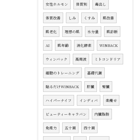
女性ホルモン
体質別
毒出し
体質改善
しみ
くすみ
肌改善
肌老化
理想の肌
水分量
肌診断
AI
肌年齢
消化酵素
WINBACK
ウィンバック
高周波
ミトコンドリア
細胞のトレーニング
基礎代謝
貼るだけWINBACK
肝臓
腎臓
ハイパーナイフ
インディバ
楽痩せ
ビューティーキャラバン
内臓脂肪
免疫力
五十肩
四十肩