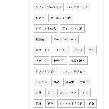
シフォンピーリング
ベルクリニック
即効性
ダイエット50代
ダイエット60代
ダイエット40代
お腹痩せ
アーユルヴェーダ
スロータス
ドーシャ
ピッタ
カパ
ヴァータ
土台作り
体質別痩身
タラソテラピー
ファンゴテラピー
ミネラル
海泥
羽島市
笠松町
効果
美白
アフターケア
シミ
肝斑
通う
ダイエット５０代
代謝