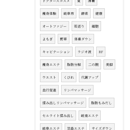
ドクターズコスメ
夏
薄着
痩身体験
岐阜市
酵素
健康
オートファジー
若返り
細胞
よもぎ
野草
体重ダウン
キャビテーション
ラジオ波
RF
痩身エステ
脂肪分解
二の腕
美脚
ウエスト
くびれ
代謝アップ
血行促進
リンパマッサージ
揉み出しリンパマッサージ
脂肪もみだし
セルライト揉み出し
岐南エステ
岐阜エステ
羽島エステ
サイズダウン