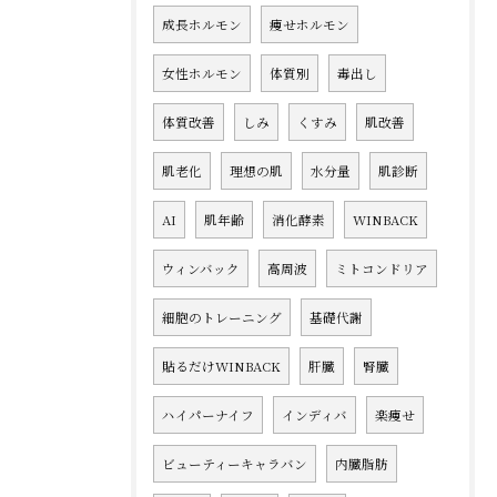
成長ホルモン
痩せホルモン
女性ホルモン
体質別
毒出し
体質改善
しみ
くすみ
肌改善
肌老化
理想の肌
水分量
肌診断
AI
肌年齢
消化酵素
WINBACK
ウィンバック
高周波
ミトコンドリア
細胞のトレーニング
基礎代謝
貼るだけWINBACK
肝臓
腎臓
ハイパーナイフ
インディバ
楽痩せ
ビューティーキャラバン
内臓脂肪