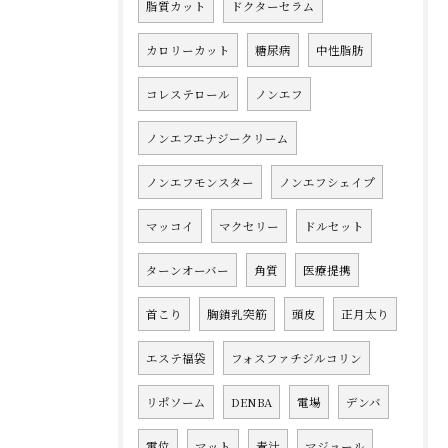
脂質カット
ドクターセラム
カロリーカット
糖尿病
中性脂肪
コレステロール
ノンエフ
ノンエフエナジークリーム
ノンエフモンスター
ノンエフシェイプ
マッコイ
マクセリー
ドルセット
ターンオーバー
角質
医療提携
首こり
胸鎖乳突筋
頭皮
正月太り
エステ福袋
フォスファチジルコリン
リポソーム
DENBA
電場
デンバ
電位
マット
青汁
マジョール