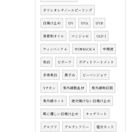
ガリレオレチノールピーリング
日焼け止め
UV
UVA
UVB
体質別オイル
マンジャロ
GLP-1
ウィンバック４
WINBACK４
中周波
色白
ビボーラ
ボディトリートメント
全身美白
黒ずみ
ビーバンジョア
Yチタン
紫外線散乱材
紫外線吸収剤
紫外線カット
絶対焼けない日焼け止め
肌に優しい日焼け止め
キャデリート
グルフリ
グルテンフリー
塩分カット