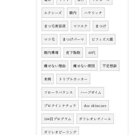
エクシーズ
腸内
ハウリッチ
まつ毛美容液
マツエク
まつげ
マツ毛
まつげパーマ
ビフィズス菌
腸内環境
皮下脂肪
40代
痩せない理由
痩せない原因
不定愁訴
未病
トリプルカッター
フローラバランス
ハーブザイム
プロテインナチュラ
doc skincare
104日プログラム
ガリレオレチノール
ガリレオピーリング