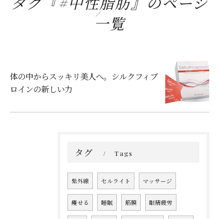
タグ『#中性脂肪』のページ
一覧
体の中からスッキリ美人へ。シルクフィブ
ロインの新しい力
タグ
Tags
紫外線
セルライト
マッサージ
痩せる
睡眠
筋膜
眼精疲労