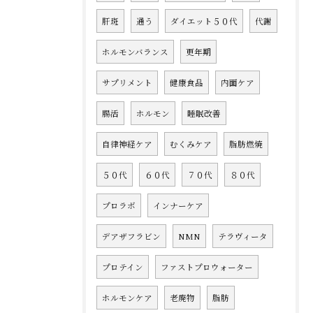
肝斑
通う
ダイエット５０代
代謝
ホルモンバランス
更年期
サプリメント
健康食品
内面ケア
腸活
ホルモン
睡眠改善
自律神経ケア
むくみケア
脂肪燃焼
５０代
６０代
７０代
８０代
プロラボ
インナーケア
デアザフラビン
NMN
テラヴィータ
プロテイン
ファストプロウォーター
ホルモンケア
老廃物
脂肪