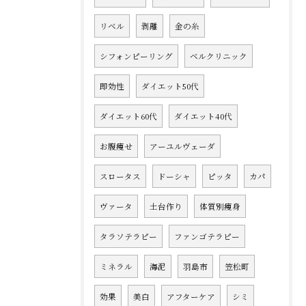
リベル
剥離
金の糸
シフォンピーリング
ベルクリニック
即効性
ダイエット50代
ダイエット60代
ダイエット40代
お腹痩せ
アーユルヴェーダ
スロータス
ドーシャ
ピッタ
カパ
ヴァータ
土台作り
体質別痩身
タラソテラピー
ファンゴテラピー
ミネラル
海泥
羽島市
笠松町
効果
美白
アフターケア
シミ