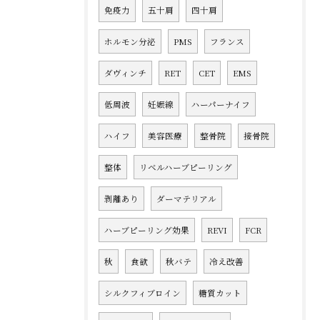
免疫力
五十肩
四十肩
ホルモン分泌
PMS
フランス
ダヴィンチ
RET
CET
EMS
低周波
妊娠線
ハーパーナイフ
ハイフ
美容医療
整骨院
接骨院
整体
リベルハーブピーリング
剥離あり
ダーマテリアル
ハーブピーリング効果
REVI
FCR
秋
食欲
秋バテ
冷え改善
シルクフィブロイン
糖質カット