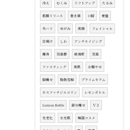
冷え
むくみ
リフトアップ
たるみ
筋膜リリース
巻き肩
O脚
骨盤
外ハリ
ゆがみ
美顔
フェイシャル
日焼け
しわ
アンチエイジング
痩身
羽島郡
岐南町
羽島
ファスティング
美肌
お腹やせ
脚痩せ
脂肪溶解
プライムセラム
ホスファチジルコリン
レモンボトル
Lemon Bottle
部分痩せ
Ｖ３
光老化
水光肌
韓国コスメ