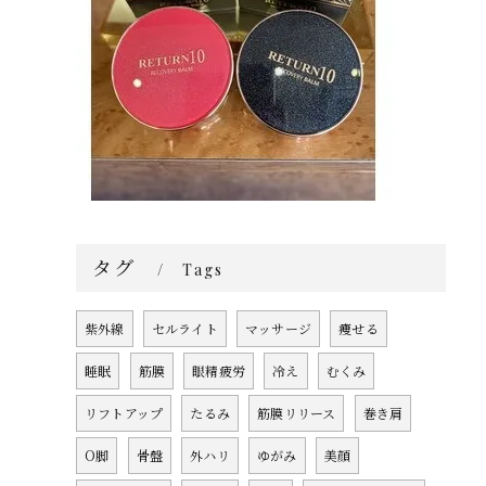
タグ
Tags
紫外線
セルライト
マッサージ
痩せる
睡眠
筋膜
眼精疲労
冷え
むくみ
リフトアップ
たるみ
筋膜リリース
巻き肩
O脚
骨盤
外ハリ
ゆがみ
美顔