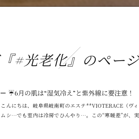
『#光老化』のペー
☔6月の肌は“湿気冷え”と紫外線に要注意！
こんにちは、岐阜県岐南町のエステ**VIOTERACE（ヴ
ムシ…でも室内は冷房でひんやり…。この“寒暖差”が、