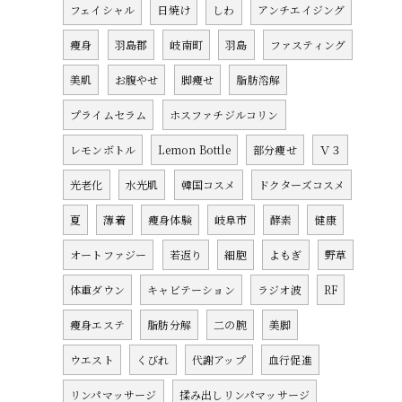
フェイシャル
日焼け
しわ
アンチエイジング
痩身
羽島郡
岐南町
羽島
ファスティング
美肌
お腹やせ
脚痩せ
脂肪溶解
プライムセラム
ホスファチジルコリン
レモンボトル
Lemon Bottle
部分痩せ
Ｖ３
光老化
水光肌
韓国コスメ
ドクターズコスメ
夏
薄着
痩身体験
岐阜市
酵素
健康
オートファジー
若返り
細胞
よもぎ
野草
体重ダウン
キャビテーション
ラジオ波
RF
痩身エステ
脂肪分解
二の腕
美脚
ウエスト
くびれ
代謝アップ
血行促進
リンパマッサージ
揉み出しリンパマッサージ