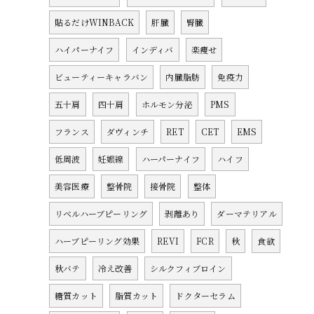
貼るだけWINBACK
肝臓
腎臓
ハイパーナイフ
インディバ
楽痩せ
ビューティーキャラバン
内臓脂肪
免疫力
五十肩
四十肩
ホルモン分泌
PMS
フランス
ダヴィンチ
RET
CET
EMS
低周波
妊娠線
ハーパーナイフ
ハイフ
美容医療
整骨院
接骨院
整体
リベルハーブピーリング
剥離あり
ダーマテリアル
ハーブピーリング効果
REVI
FCR
秋
食欲
秋バテ
冷え改善
シルクフィブロイン
糖質カット
脂質カット
ドクターセラム