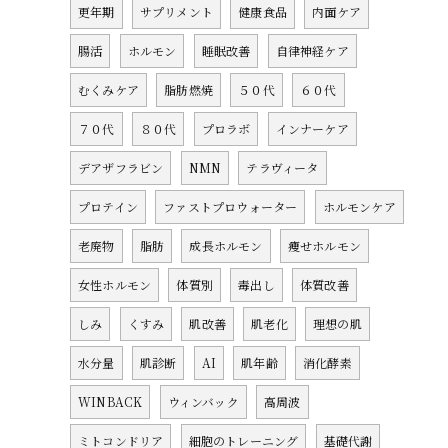
更年期
サプリメント
健康食品
内面ケア
腸活
ホルモン
睡眠改善
自律神経ケア
むくみケア
脂肪燃焼
５０代
６０代
７０代
８０代
プロラボ
インナーケア
デアザフラビン
NMN
テラヴィータ
プロテイン
ファストプロウォーター
ホルモンケア
老廃物
脂肪
成長ホルモン
痩せホルモン
女性ホルモン
体質別
毒出し
体質改善
しみ
くすみ
肌改善
肌老化
理想の肌
水分量
肌診断
AI
肌年齢
消化酵素
WINBACK
ウィンバック
高周波
ミトコンドリア
細胞のトレーニング
基礎代謝