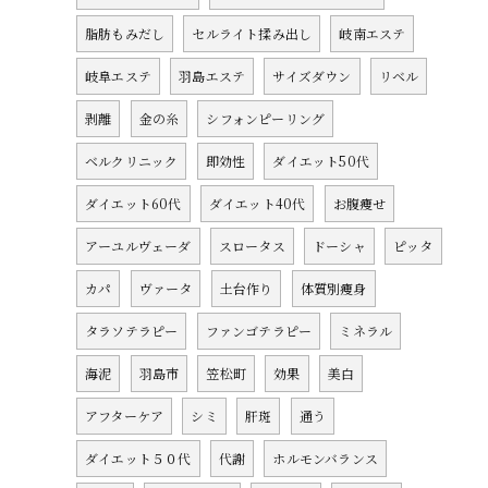
脂肪もみだし
セルライト揉み出し
岐南エステ
岐阜エステ
羽島エステ
サイズダウン
リベル
剥離
金の糸
シフォンピーリング
ベルクリニック
即効性
ダイエット50代
ダイエット60代
ダイエット40代
お腹痩せ
アーユルヴェーダ
スロータス
ドーシャ
ピッタ
カパ
ヴァータ
土台作り
体質別痩身
タラソテラピー
ファンゴテラピー
ミネラル
海泥
羽島市
笠松町
効果
美白
アフターケア
シミ
肝斑
通う
ダイエット５０代
代謝
ホルモンバランス