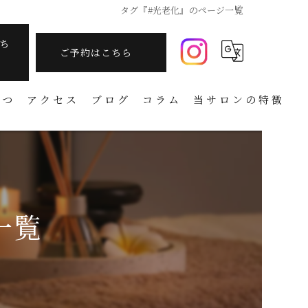
タグ『#光老化』のページ一覧
ち
ご予約はこちら
さつ
アクセス
ブログ
コラム
当サロンの特徴
痩身
フェイシャル
温活
一覧
アーユルヴェーダ
タラソテラピー