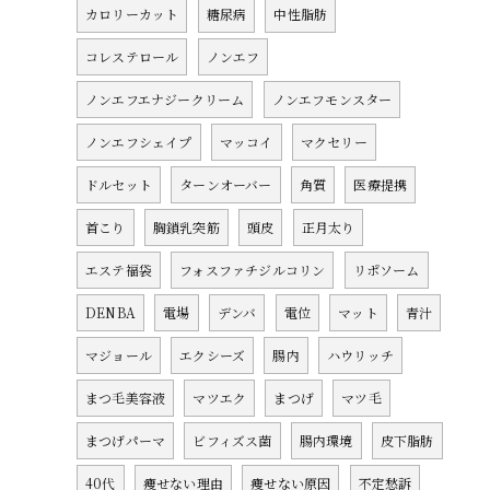
カロリーカット
糖尿病
中性脂肪
コレステロール
ノンエフ
ノンエフエナジークリーム
ノンエフモンスター
ノンエフシェイプ
マッコイ
マクセリー
ドルセット
ターンオーバー
角質
医療提携
首こり
胸鎖乳突筋
頭皮
正月太り
エステ福袋
フォスファチジルコリン
リポソーム
DENBA
電場
デンバ
電位
マット
青汁
マジョール
エクシーズ
腸内
ハウリッチ
まつ毛美容液
マツエク
まつげ
マツ毛
まつげパーマ
ビフィズス菌
腸内環境
皮下脂肪
40代
痩せない理由
痩せない原因
不定愁訴