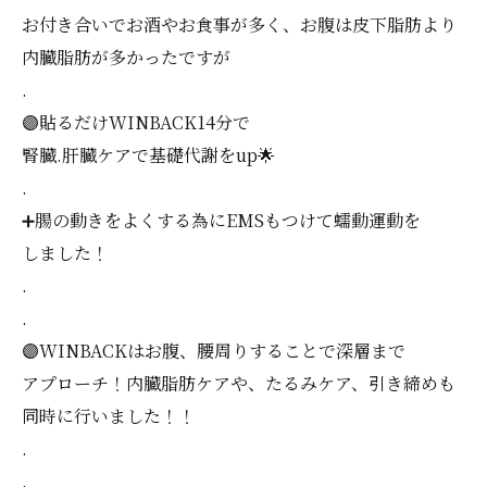
お付き合いでお酒やお食事が多く、お腹は皮下脂肪より
内臓脂肪が多かったですが
.
🟣貼るだけWINBACK14分で
腎臓.肝臓ケアで基礎代謝をup🌟
.
➕腸の動きをよくする為にEMSもつけて蠕動運動を
しました！
.
.
🟣WINBACKはお腹、腰周りすることで深層まで
アプローチ！内臓脂肪ケアや、たるみケア、引き締めも
同時に行いました！！
.
.