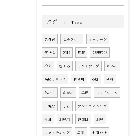
タグ
Tags
紫外線
セルライト
マッサージ
痩せる
睡眠
筋膜
眼精疲労
冷え
むくみ
リフトアップ
たるみ
筋膜リリース
巻き肩
O脚
骨盤
外ハリ
ゆがみ
美顔
フェイシャル
日焼け
しわ
アンチエイジング
痩身
羽島郡
岐南町
羽島
ファスティング
美肌
お腹やせ