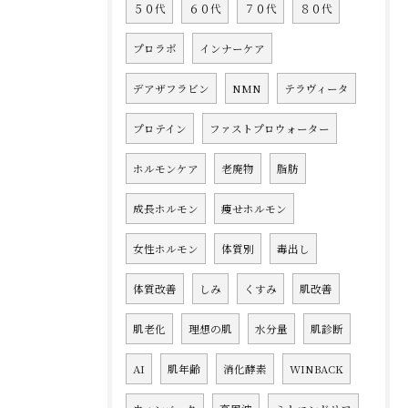
５０代
６０代
７０代
８０代
プロラボ
インナーケア
デアザフラビン
NMN
テラヴィータ
プロテイン
ファストプロウォーター
ホルモンケア
老廃物
脂肪
成長ホルモン
痩せホルモン
女性ホルモン
体質別
毒出し
体質改善
しみ
くすみ
肌改善
肌老化
理想の肌
水分量
肌診断
AI
肌年齢
消化酵素
WINBACK