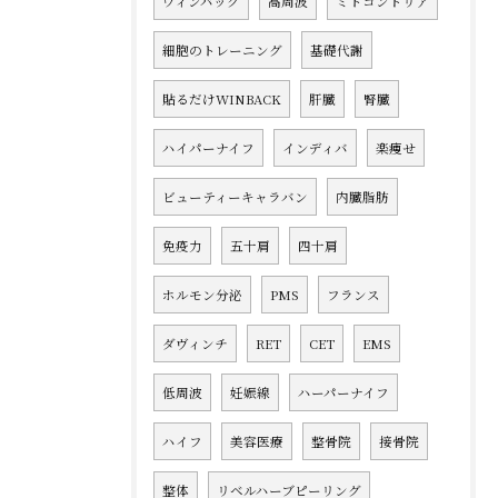
ウィンバック
高周波
ミトコンドリア
細胞のトレーニング
基礎代謝
貼るだけWINBACK
肝臓
腎臓
ハイパーナイフ
インディバ
楽痩せ
ビューティーキャラバン
内臓脂肪
免疫力
五十肩
四十肩
ホルモン分泌
PMS
フランス
ダヴィンチ
RET
CET
EMS
低周波
妊娠線
ハーパーナイフ
ハイフ
美容医療
整骨院
接骨院
整体
リベルハーブピーリング