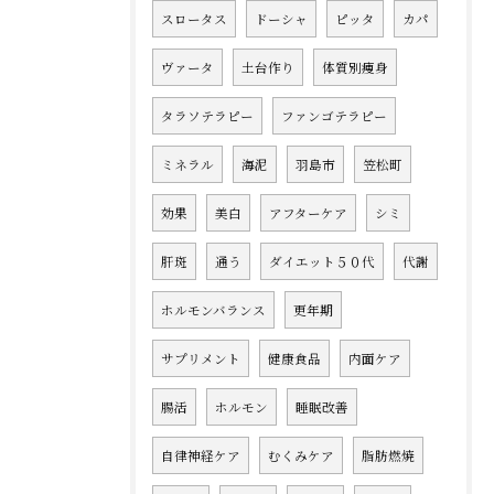
スロータス
ドーシャ
ピッタ
カパ
ヴァータ
土台作り
体質別痩身
タラソテラピー
ファンゴテラピー
ミネラル
海泥
羽島市
笠松町
効果
美白
アフターケア
シミ
肝斑
通う
ダイエット５０代
代謝
ホルモンバランス
更年期
サプリメント
健康食品
内面ケア
腸活
ホルモン
睡眠改善
自律神経ケア
むくみケア
脂肪燃焼