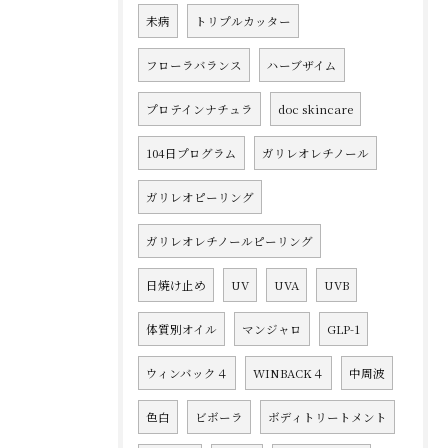
未病
トリプルカッター
フローラバランス
ハーブザイム
プロテインナチュラ
doc skincare
104日プログラム
ガリレオレチノール
ガリレオピーリング
ガリレオレチノールピーリング
日焼け止め
UV
UVA
UVB
体質別オイル
マンジャロ
GLP-1
ウィンバック４
WINBACK４
中周波
色白
ビボーラ
ボディトリートメント