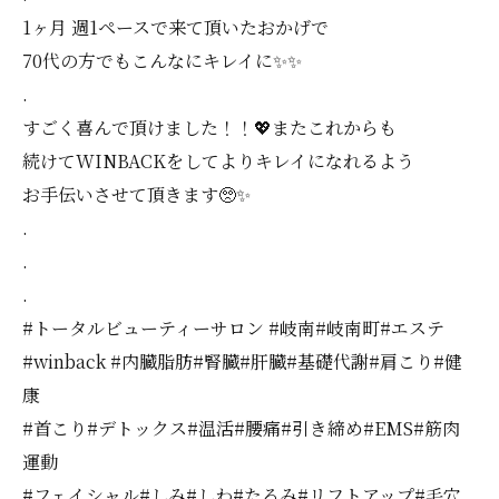
1ヶ月 週1ペースで来て頂いたおかげで
70代の方でもこんなにキレイに✨✨
.
すごく喜んで頂けました！！💖またこれからも
続けてWINBACKをしてよりキレイになれるよう
お手伝いさせて頂きます🥺✨
.
.
.
#トータルビューティーサロン #岐南#岐南町#エステ
#winback #内臓脂肪#腎臓#肝臓#基礎代謝#肩こり#健
康
#首こり#デトックス#温活#腰痛#引き締め#EMS#筋肉
運動
#フェイシャル#しみ#しわ#たるみ#リフトアップ#毛穴