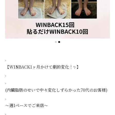
.
【WINBACK1ヶ月かけて劇的変化！✨】
.
.
(内臓脂肪のせいで中々変化しずらかった70代のお客様)
.
～週1ペースでご来店～
.