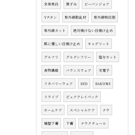
全身美白
黒ずみ
ビーバンジョア
Yチタン
紫外線散乱材
紫外線吸収剤
紫外線カット
絶対焼けない日焼け止め
肌に優しい日焼け止め
キャデリート
グルフリ
グルテンフリー
塩分カット
食物繊維
バランスウェア
光電子
リカバリーウェア
RED
BAKUNE
リライブ
ピュアクレイパック
ホームケア
スペシャルケア
ナウ
補整下着
下着
ナウクチュール