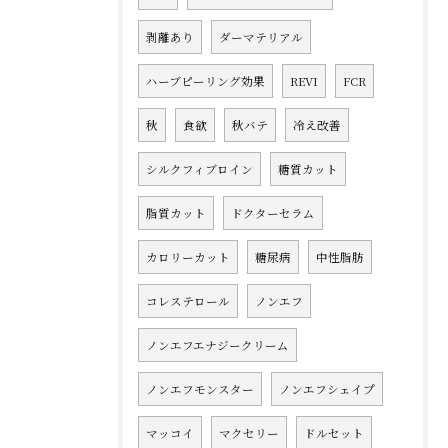
剥離あり
ダーマテリアル
ハーブピーリング効果
REVI
FCR
秋
食欲
秋バテ
冷え改善
シルクフィブロイン
糖質カット
脂質カット
ドクターセラム
カロリーカット
糖尿病
中性脂肪
コレステロール
ノンエフ
ノンエフエナジークリーム
ノンエフモンスター
ノンエフシェイプ
マッコイ
マクセリー
ドルセット