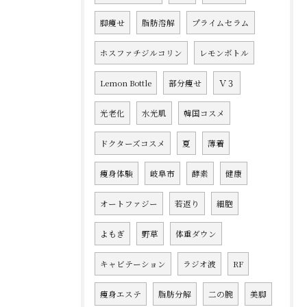
脚痩せ
脂肪溶解
プライムセラム
ホスファチジルコリン
レモンボトル
Lemon Bottle
部分痩せ
Ｖ３
光老化
水光肌
韓国コスメ
ドクターズコスメ
夏
薄着
痩身体験
岐阜市
酵素
健康
オートファジー
若返り
細胞
よもぎ
野草
体重ダウン
キャビテーション
ラジオ波
RF
痩身エステ
脂肪分解
二の腕
美脚