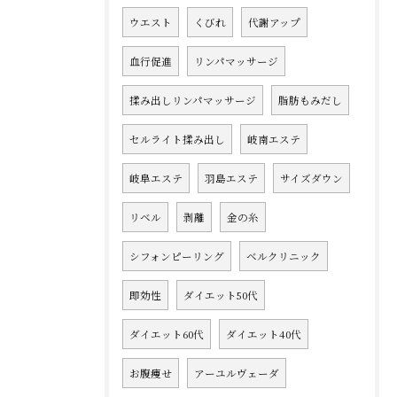
ウエスト
くびれ
代謝アップ
血行促進
リンパマッサージ
揉み出しリンパマッサージ
脂肪もみだし
セルライト揉み出し
岐南エステ
岐阜エステ
羽島エステ
サイズダウン
リベル
剥離
金の糸
シフォンピーリング
ベルクリニック
即効性
ダイエット50代
ダイエット60代
ダイエット40代
お腹痩せ
アーユルヴェーダ