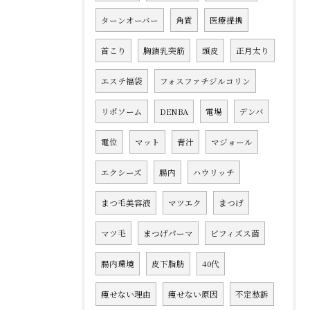
ターンオーバー
角質
医療提携
首こり
胸鎖乳突筋
頭皮
正月太り
エステ福袋
フォスファチジルコリン
リポソーム
DENBA
電場
デンバ
電位
マット
青汁
マジョール
エクシーズ
腸内
ハウリッチ
まつ毛美容液
マツエク
まつげ
マツ毛
まつげパーマ
ビフィズス菌
腸内環境
皮下脂肪
40代
痩せない理由
痩せない原因
不定愁訴