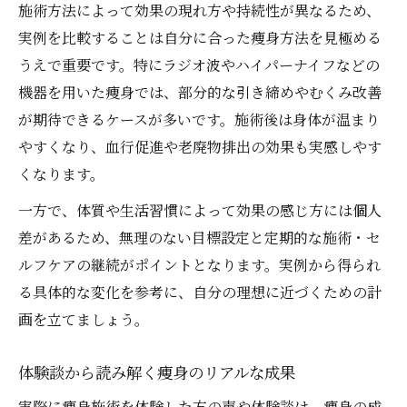
施術方法によって効果の現れ方や持続性が異なるため、
痩身サロン選びのポイント実例付き
実例を比較することは自分に合った痩身方法を見極める
実例に学ぶ痩身サロン選びで失敗しないコ
うえで重要です。特にラジオ波やハイパーナイフなどの
ツ
機器を用いた痩身では、部分的な引き締めやむくみ改善
痩身効果が高いサロンの実例的な選び方
が期待できるケースが多いです。施術後は身体が温まり
体験談から考える痩身サロン選びの基準
やすくなり、血行促進や老廃物排出の効果も実感しやす
痩身サロン選定に役立つ実例比較の視点
くなります。
実例を参考に理想の痩身サロンを見つける
一方で、体質や生活習慣によって効果の感じ方には個人
方法
差があるため、無理のない目標設定と定期的な施術・セ
体験で分かる痩身施術の特徴と注意点
ルフケアの継続がポイントとなります。実例から得られ
痩身実例から読み取る施術の特徴と効果
る具体的な変化を参考に、自分の理想に近づくための計
画を立てましょう。
体験談が伝える痩身施術の注意点とは
施術実例で分かる痩身エステの選び方
体験談から読み解く痩身のリアルな成果
痩身施術の実例を参考にした安全な通い方
実際に痩身施術を体験した方の声や体験談は、痩身の成