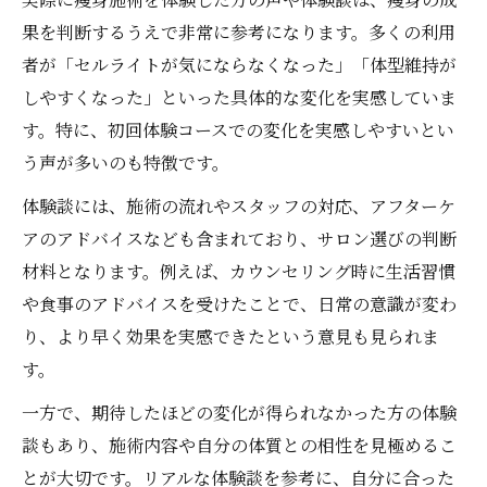
実例に学ぶ痩身施術の失敗しないポイント
果を判断するうえで非常に参考になります。多くの利用
コース選択に迷うなら実例を参考に
者が「セルライトが気にならなくなった」「体型維持が
痩身コース選びで実例が役立つ理由を解説
しやすくなった」といった具体的な変化を実感していま
実例比較で分かる痩身コースの違いと効果
す。特に、初回体験コースでの変化を実感しやすいとい
痩身コース選択のポイントを実例で紹介
う声が多いのも特徴です。
体験談から導くおすすめ痩身コースの選び
体験談には、施術の流れやスタッフの対応、アフターケ
方
アのアドバイスなども含まれており、サロン選びの判断
実例から学ぶ痩身コース選びのコツと注意
材料となります。例えば、カウンセリング時に生活習慣
点
や食事のアドバイスを受けたことで、日常の意識が変わ
自分に合う痩身方法を実例から探る
り、より早く効果を実感できたという意見も見られま
実例に基づく自分に合った痩身方法の見つ
す。
け方
一方で、期待したほどの変化が得られなかった方の体験
体験談で知るおすすめ痩身施術の選び方
談もあり、施術内容や自分の体質との相性を見極めるこ
痩身実例から探る効果的な部分痩身の方法
とが大切です。リアルな体験談を参考に、自分に合った