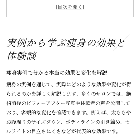
痩身施術の実例で見えるメリットと注意点
実例を通じて知る痩身の持続性とコツ
痩身の体験談が導く理想のボディラインと
は
実例から学ぶ痩身の効果と
ビフォーアフターで比較する痩身の変化
体験談
痩身ビフォーアフター実例で見る成果の証
明
痩身実例で分かる本当の効果と変化を解説
写真比較で分かる痩身施術のビフォーアフ
痩身の実例を通じて、実際にどのような効果や変化が得
ター
られるのかを詳しく解説します。多くのサロンでは、施
実例をもとに痩身効果の変化を徹底検証
術前後のビフォーアフター写真や体験者の声を公開して
ビフォーアフター実例から分かる施術の特
おり、客観的な変化を確認できます。例えば、太ももや
徴
お腹周りのサイズダウン、ボディラインの引き締め、セ
痩身の変化を実例で比較するポイントとコ
ルライトの目立ちにくさなどが代表的な効果です。
ツ