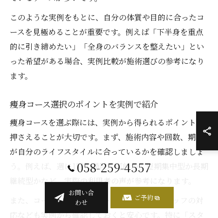
このような実例をもとに、自分の体質や目的に合ったコ
ースを見極めることが重要です。例えば「下半身を重点
的に引き締めたい」「全身のバランスを整えたい」とい
った希望がある場合、実例比較が施術選びの参考になり
ます。
痩身コース選択のポイントを実例で紹介
痩身コースを選ぶ際には、実例から得られるポイントを
押さえることが大切です。まず、施術内容や回数、期間
が自分のライフスタイルに合っているかを確認しましょ
058-259-4557
う。例えば、週に1回の通院が可能か、短期集中型か長期
継続型かなど、実際の利用者の声が参考になります。
お問い合
ご予約
また、コース料金やアフターケアの有無、スタッフの対
わせ
応なども実例から確認しておくと安心です。特に「スタ