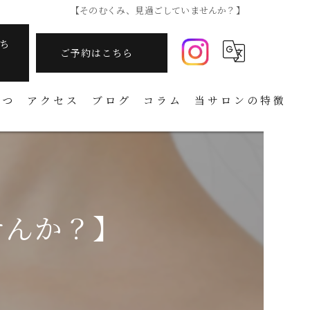
【そのむくみ、見過ごしていませんか？】
ち
ご予約はこちら
さつ
アクセス
ブログ
コラム
当サロンの特徴
痩身
フェイシャル
温活
せんか？】
アーユルヴェーダ
タラソテラピー