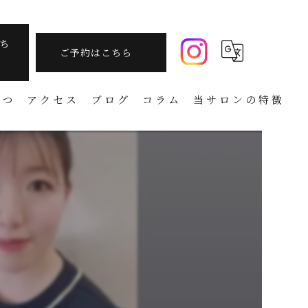
ち
ご予約はこちら
さつ
アクセス
ブログ
コラム
当サロンの特徴
痩身
フェイシャル
温活
アーユルヴェーダ
タラソテラピー