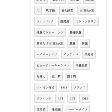
AI
肌年齢
消化酵素
WINBACK
ウィンバック
高周波
ミトコンドリア
細胞のトレーニング
基礎代謝
貼るだけWINBACK
肝臓
腎臓
ハイパーナイフ
インディバ
楽痩せ
ビューティーキャラバン
内臓脂肪
免疫力
五十肩
四十肩
ホルモン分泌
PMS
フランス
ダヴィンチ
RET
CET
EMS
低周波
妊娠線
ハーパーナイフ