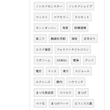
ノンエフモンスター
ノンエフシェイプ
マッコイ
マクセリー
ドルセット
ターンオーバー
角質
医療提携
首こり
胸鎖乳突筋
頭皮
正月太り
エステ福袋
フォスファチジルコリン
リポソーム
DENBA
電場
デンバ
電位
マット
青汁
マジョール
エクシーズ
腸内
ハウリッチ
まつ毛美容液
マツエク
まつげ
マツ毛
まつげパーマ
ビフィズス菌