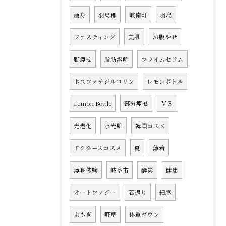
痩身
羽島郡
岐南町
羽島
ファスティング
美肌
お腹やせ
脚痩せ
脂肪溶解
プライムセラム
ホスファチジルコリン
レモンボトル
Lemon Bottle
部分痩せ
Ｖ３
光老化
水光肌
韓国コスメ
ドクターズコスメ
夏
薄着
痩身体験
岐阜市
酵素
健康
オートファジー
若返り
細胞
よもぎ
野草
体重ダウン