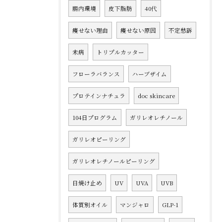
腸内環境
皮下脂肪
40代
痩せない理由
痩せない原因
不定愁訴
未病
トリプルカッター
フローラバランス
ハーブザイム
プロテインナチュラ
doc skincare
104日プログラム
ガリレオレチノール
ガリレオピーリング
ガリレオレチノールピーリング
日焼け止め
UV
UVA
UVB
体質別オイル
マンジャロ
GLP-1