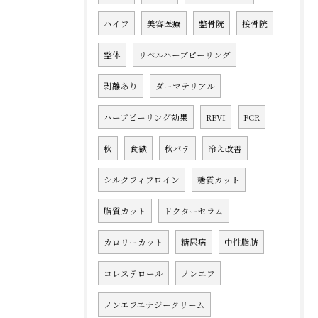
ハイフ
美容医療
整骨院
接骨院
整体
リベルハーブピーリング
剥離あり
ダーマテリアル
ハーブピーリング効果
REVI
FCR
秋
食欲
秋バテ
冷え改善
シルクフィブロイン
糖質カット
脂質カット
ドクターセラム
カロリーカット
糖尿病
中性脂肪
コレステロール
ノンエフ
ノンエフエナジークリーム