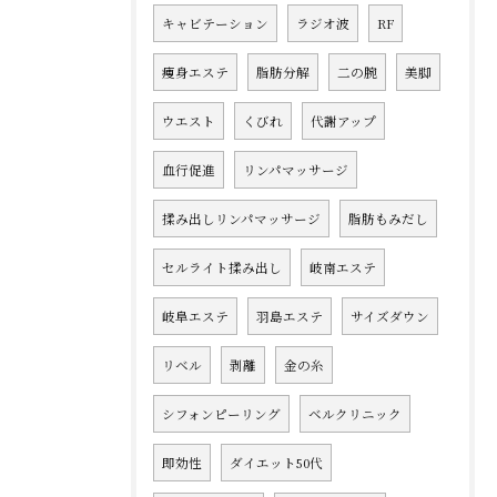
キャビテーション
ラジオ波
RF
痩身エステ
脂肪分解
二の腕
美脚
ウエスト
くびれ
代謝アップ
血行促進
リンパマッサージ
揉み出しリンパマッサージ
脂肪もみだし
セルライト揉み出し
岐南エステ
岐阜エステ
羽島エステ
サイズダウン
リベル
剥離
金の糸
シフォンピーリング
ベルクリニック
即効性
ダイエット50代