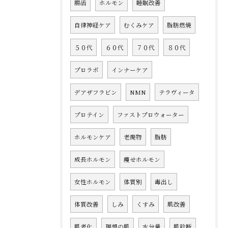
腸活
ホルモン
睡眠改善
自律神経ケア
むくみケア
脂肪燃焼
５０代
６０代
７０代
８０代
プロラボ
インナーケア
デアザフラビン
NMN
テラヴィータ
プロテイン
ファストプロウォーター
ホルモンケア
老廃物
脂肪
成長ホルモン
痩せホルモン
女性ホルモン
体質別
毒出し
体質改善
しみ
くすみ
肌改善
肌老化
理想の肌
水分量
肌診断