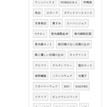
ウィンバック４
WINBACK４
中周波
色白
ビボーラ
ボディトリートメント
全身美白
黒ずみ
ビーバンジョア
Yチタン
紫外線散乱材
紫外線吸収剤
紫外線カット
絶対焼けない日焼け止め
肌に優しい日焼け止め
キャデリート
グルフリ
グルテンフリー
塩分カット
食物繊維
バランスウェア
光電子
リカバリーウェア
RED
BAKUNE
リライブ
ピュアクレイパック