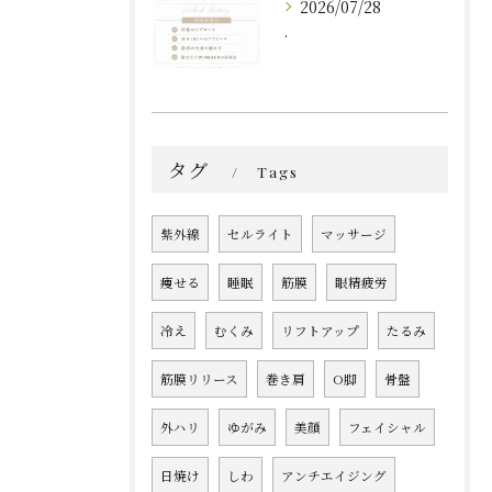
2026/07/28
.
タグ
Tags
紫外線
セルライト
マッサージ
痩せる
睡眠
筋膜
眼精疲労
冷え
むくみ
リフトアップ
たるみ
筋膜リリース
巻き肩
O脚
骨盤
外ハリ
ゆがみ
美顔
フェイシャル
日焼け
しわ
アンチエイジング