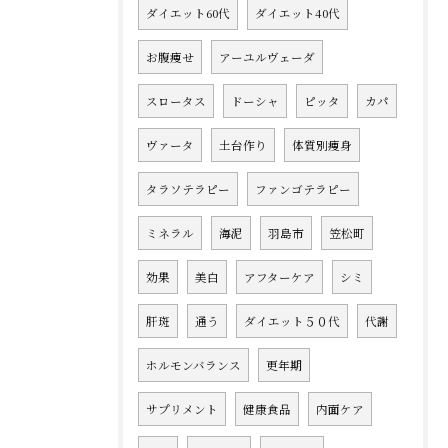
ダイエット60代
ダイエット40代
お腹痩せ
アーユルヴェーダ
スロータス
ドーシャ
ピッタ
カパ
ヴァータ
土台作り
体質別痩身
タラソテラピー
ファンゴテラピー
ミネラル
海泥
羽島市
笠松町
効果
美白
アフターケア
シミ
肝斑
通う
ダイエット５０代
代謝
ホルモンバランス
更年期
サプリメント
健康食品
内面ケア