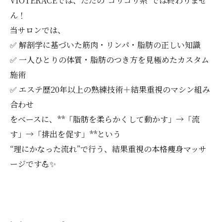
VIOTERACEでは、ただの“ゴリゴリ系”では終わりませ
ん！
当サロンでは、
✅ 解剖学に基づいた筋肉・リンパ・脂肪の正しい知識
✅ 一人ひとりの体質・脂肪のつき方を見極めたカスタム
施術
✅ エステ歴20年以上の熟練技術＋結果重視のマシン組み
合わせ
をベースに、**「脂肪を柔らかくして動かす」→「流
す」→「排出を促す」**という
“理にかなった流れ”で行う、結果重視の本格痩身マッサ
ージです💪✨