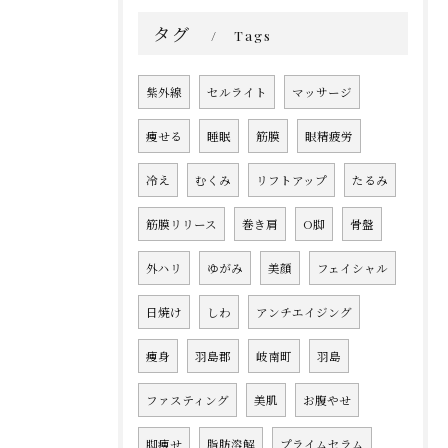
タグ
Tags
紫外線
セルライト
マッサージ
痩せる
睡眠
筋膜
眼精疲労
冷え
むくみ
リフトアップ
たるみ
筋膜リリース
巻き肩
O脚
骨盤
外ハリ
ゆがみ
美顔
フェイシャル
日焼け
しわ
アンチエイジング
痩身
羽島郡
岐南町
羽島
ファスティング
美肌
お腹やせ
脚痩せ
脂肪溶解
プライムセラム