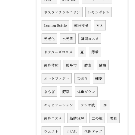
ホスファチジルコリン
レモンボトル
Lemon Bottle
部分痩せ
Ｖ３
光老化
水光肌
韓国コスメ
ドクターズコスメ
夏
薄着
痩身体験
岐阜市
酵素
健康
オートファジー
若返り
細胞
よもぎ
野草
体重ダウン
キャビテーション
ラジオ波
RF
痩身エステ
脂肪分解
二の腕
美脚
ウエスト
くびれ
代謝アップ