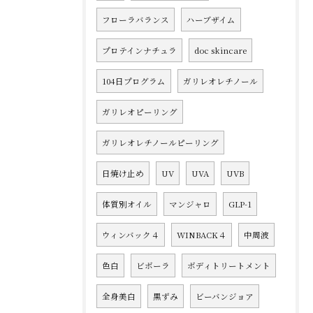
フローラバランス
ハーブザイム
プロテインナチュラ
doc skincare
104日プログラム
ガリレオレチノール
ガリレオピーリング
ガリレオレチノールピーリング
日焼け止め
UV
UVA
UVB
体質別オイル
マンジャロ
GLP-1
ウィンバック４
WINBACK４
中周波
色白
ビボーラ
ボディトリートメント
全身美白
黒ずみ
ビーバンジョア