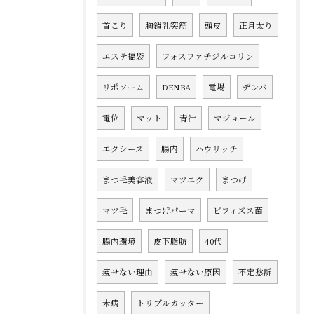
首こり
胸鎖乳突筋
頭皮
正月太り
エステ福袋
フォスファチジルコリン
リポソーム
DENBA
電場
デンバ
電位
マット
青汁
マジョール
エクシーズ
腸内
ハウリッチ
まつ毛美容液
マツエク
まつげ
マツ毛
まつげパーマ
ビフィズス菌
腸内環境
皮下脂肪
40代
痩せない理由
痩せない原因
不定愁訴
未病
トリプルカッター