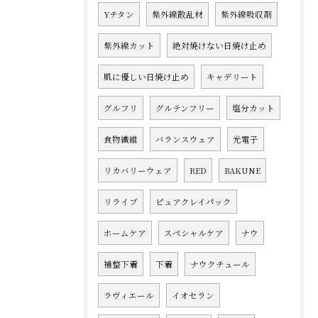
Yチタン
紫外線散乱材
紫外線吸収剤
紫外線カット
絶対焼けない日焼け止め
肌に優しい日焼け止め
キャデリート
グルフリ
グルテンフリー
塩分カット
食物繊維
バランスウェア
光電子
リカバリーウェア
RED
BAKUNE
リライブ
ピュアクレイパック
ホームケア
スペシャルケア
ナウ
補整下着
下着
ナウクチュール
ラヴィエール
イオセラン