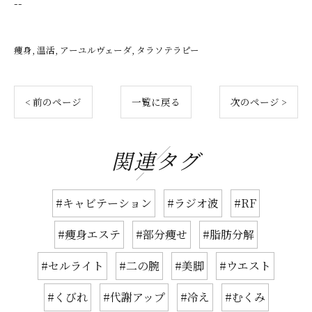
--
痩身
温活
アーユルヴェーダ
タラソテラピー
< 前のページ
一覧に戻る
次のページ >
関連タグ
#キャビテーション
#ラジオ波
#RF
#痩身エステ
#部分痩せ
#脂肪分解
#セルライト
#二の腕
#美脚
#ウエスト
#くびれ
#代謝アップ
#冷え
#むくみ