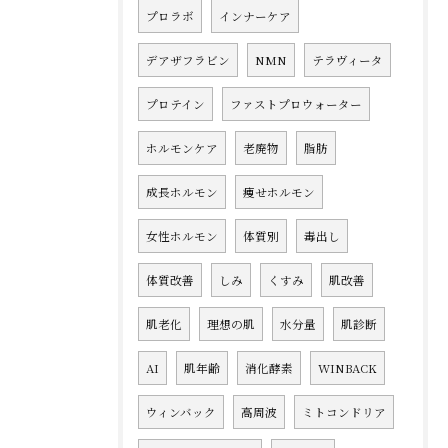
プロラボ
インナーケア
デアザフラビン
NMN
テラヴィータ
プロテイン
ファストプロウォーター
ホルモンケア
老廃物
脂肪
成長ホルモン
痩せホルモン
女性ホルモン
体質別
毒出し
体質改善
しみ
くすみ
肌改善
肌老化
理想の肌
水分量
肌診断
AI
肌年齢
消化酵素
WINBACK
ウィンバック
高周波
ミトコンドリア