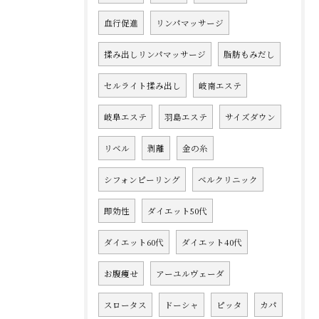
血行促進
リンパマッサージ
揉み出しリンパマッサージ
脂肪もみだし
セルライト揉み出し
岐南エステ
岐阜エステ
羽島エステ
サイズダウン
リベル
剥離
金の糸
シフォンピーリング
ベルクリニック
即効性
ダイエット50代
ダイエット60代
ダイエット40代
お腹痩せ
アーユルヴェーダ
スロータス
ドーシャ
ピッタ
カパ