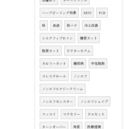
剥離あり
ダーマテリアル
ハーブピーリング効果
REVI
FCR
秋
食欲
秋バテ
冷え改善
シルクフィブロイン
糖質カット
脂質カット
ドクターセラム
カロリーカット
糖尿病
中性脂肪
コレステロール
ノンエフ
ノンエフエナジークリーム
ノンエフモンスター
ノンエフシェイプ
マッコイ
マクセリー
ドルセット
ターンオーバー
角質
医療提携