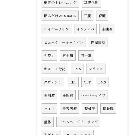
細胞のトレーニング
基礎代謝
貼るだけWINBACK
肝臓
腎臓
ハイパーナイフ
インディバ
楽痩せ
ビューティーキャラバン
内臓脂肪
免疫力
五十肩
四十肩
ホルモン分泌
PMS
フランス
ダヴィンチ
RET
CET
EMS
低周波
妊娠線
ハーパーナイフ
ハイフ
美容医療
整骨院
接骨院
整体
リベルハーブピーリング