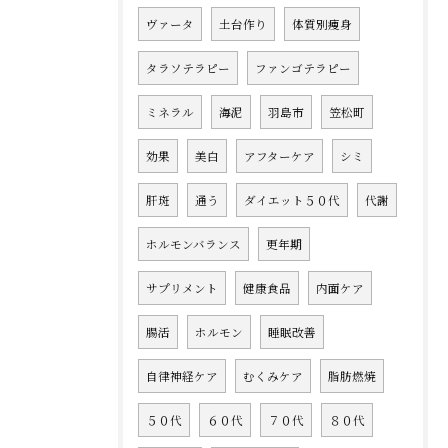
ヴァータ
土台作り
体質別痩身
タラソテラピー
ファンゴテラピー
ミネラル
海泥
羽島市
笠松町
効果
美白
アフターケア
シミ
肝斑
通う
ダイエット５０代
代謝
ホルモンバランス
更年期
サプリメント
健康食品
内面ケア
腸活
ホルモン
睡眠改善
自律神経ケア
むくみケア
脂肪燃焼
５０代
６０代
７０代
８０代