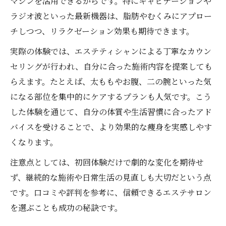
マシンを活用できるからです。特にキャビテーションや
痩身が持続するエステ施術の選び方
ラジオ波といった最新機器は、脂肪やむくみにアプロー
チしつつ、リラクゼーション効果も期待できます。
痩身エステで実感できる変化のタイミング
エステで理想ラインを実現する具体策
実際の体験では、エステティシャンによる丁寧なカウン
最新の痩身エステが支持される理由
セリングが行われ、自分に合った施術内容を提案しても
らえます。たとえば、太ももやお腹、二の腕といった気
エステで痩身を目指すなら知っておきたい基礎
になる部位を集中的にケアするプランも人気です。こう
知識
した体験を通じて、自分の体質や生活習慣に合ったアド
痩身エステの基礎知識と施術の流れ解説
バイスを受けることで、より効果的な痩身を実感しやす
痩身を成功させるための選び方と準備法
くなります。
エステ痩身の効果とデメリットを比較検証
注意点としては、初回体験だけで劇的な変化を期待せ
痩身目的でエステを活用するポイント
ず、継続的な施術や日常生活の見直しも大切だという点
初めての痩身エステで知るべき注意事項
です。口コミや評判を参考に、信頼できるエステサロン
セルライト撃退に効く痩身エステの選び方を解
を選ぶことも成功の秘訣です。
説