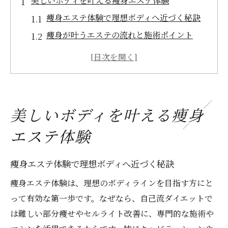
美しいボディを叶える痩身エステ体験
痩身エステ体験で理想ボディへ近づく秘訣
痩身が叶うエステの流れと施術ポイント
人気の痩身ケアを受けるメリットと注意点
エステで体感できる痩身の効果と実感例
痩身エステ選びで失敗しないためのコツ
痩身ケアで部分痩せと癒やしを両立する極意
美しいボディを叶える痩身
部分痩せを叶える痩身エステ施術の特徴
エステ体験
リラクゼーションも実感できる痩身ケア術
痩身で癒やしと美しさを同時に得る方法
痩身エステ体験で理想ボディへ近づく秘訣
エステ痩身の効果を引き出す生活習慣
痩身エステ体験は、理想のボディラインを目指す方にと
痩身エステで心身のバランスを整える理由
って有効な第一歩です。なぜなら、自己流ダイエットで
理想のラインへ導く痩身エステ効果の秘密
は難しい部分痩せやセルライト改善に、専門的な施術や
痩身エステ効果を引き出す技術と理論