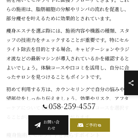
らの施術は、脂肪細胞の分解やリンパの流れを促進し、
部分痩せを叶えるために効果的とされています。
痩身エステを選ぶ際には、施術内容や機器の種類、スタ
ッフの技術力をチェックすることが重要です。特にセル
ライト除去を目的とする場合、キャビテーションやラジ
オ波などの最新マシンが導入されているかを確認すると
よいでしょう。体験コースや口コミを活用し、自分に合
ったサロンを見つけることもポイントです。
初めて利用する方は、カウンセリングで自分の悩みや希
望部位をしっかり伝えましょう。効果やリスク、アフタ
058-259-4557
ーケアについても質問し、納得した上でコースを選択す
ることが満足度アップにつながります。
お問い合
ご予約
わせ
痩身施術でセルライトを減らすポイント