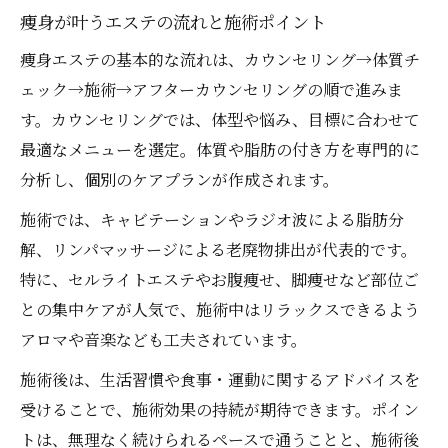
セルライト対策に効果的な痩身エステ選び
痩身が叶うエステの流れと施術ポイント
痩身施術でセルライトを減らすポイント
痩身エステの基本的な流れは、カウンセリング→体質チ
痩身エステで得られるセルライト除去体験
ェック→施術→アフターカウンセリングの順で進みま
セルライト撃退に役立つ痩身エステ比較
す。カウンセリングでは、体型や悩み、目標に合わせて
最適なメニューを選定。体質や脂肪の付き方を専門的に
痩身エステの選び方と注意すべき点
分析し、個別のケアプランが作成されます。
リラクゼーションも叶う最新の痩身施術法とは
最新痩身エステでリラクゼーション体験
施術では、キャビテーションやラジオ波による脂肪分
解、リンパマッサージによる老廃物排出が代表的です。
痩身と癒やしを両立できる施術法の特徴
特に、セルライトエステやお腹痩せ、脚痩せなど部位ご
痩身エステ施術で癒やしを実感する方法
との集中ケアが人気で、施術中はリラックスできるよう
リラクゼーション効果が高い痩身ケア術
アロマや音楽なども工夫されています。
痩身と心のリフレッシュを得るコツ
施術後は、生活習慣や食事・運動に関するアドバイスを
受けることで、施術効果の持続が期待できます。ポイン
トは、無理なく続けられるペースで通うことと、施術後