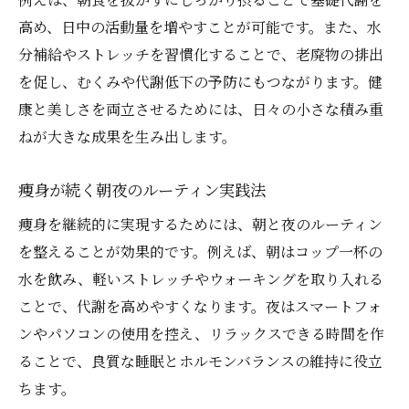
継続力がカギの痩身成功体験集
高め、日中の活動量を増やすことが可能です。また、水
痩身に成功した人の習慣改善ストーリー
分補給やストレッチを習慣化することで、老廃物の排出
痩身の継続を叶えた実践例を解説
を促し、むくみや代謝低下の予防にもつながります。健
挫折しない痩身習慣の続け方とは
康と美しさを両立させるためには、日々の小さな積み重
痩身成功体験から学ぶ日々の工夫
ねが大きな成果を生み出します。
痩身目標達成のためのモチベ維持術
痩身が続く朝夜のルーティン実践法
痩身を継続的に実現するためには、朝と夜のルーティン
を整えることが効果的です。例えば、朝はコップ一杯の
水を飲み、軽いストレッチやウォーキングを取り入れる
ことで、代謝を高めやすくなります。夜はスマートフォ
ンやパソコンの使用を控え、リラックスできる時間を作
ることで、良質な睡眠とホルモンバランスの維持に役立
ちます。