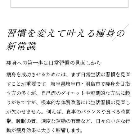
痩身効果を高める行動変容のコツ
無理なく続く痩身習慣の作り方とは
痩身効果を高める毎日の工夫とは
習慣を変えて叶える痩身の
痩身を促す朝夜のセルフケア習慣
新常識
痩身成功者が実践する食事の工夫
痩身と相性抜群な運動の取り入れ方
痩身への第一歩は日常習慣の見直しから
痩身効果を最大化する生活習慣の整え方
痩身を成功させるためには、まず日常生活の習慣を見直
痩身のためのストレスコントロール術
すことが重要です。岐阜県岐阜市・羽島市で痩身を目指
理想のボディへ導く習慣改善術
す方の多くが、自己流のダイエットや短期的な方法に頼
痩身と習慣改善で体質リセットの秘訣
りがちですが、根本的な体質改善には生活習慣の見直し
続けやすい痩身習慣の作り方を紹介
が欠かせません。例えば、食事のバランスや食べる時間
帯、睡眠の質、適度な運動の有無など、日々の小さな行
痩身を加速させる生活リズムの整え方
動が痩身効果に大きく影響します。
痩身効果を感じるための習慣見直し術