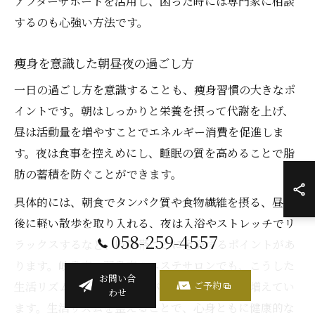
アフターサポートを活用し、困った時には専門家に相談
するのも心強い方法です。
痩身を意識した朝昼夜の過ごし方
一日の過ごし方を意識することも、痩身習慣の大きなポ
イントです。朝はしっかりと栄養を摂って代謝を上げ、
昼は活動量を増やすことでエネルギー消費を促進しま
す。夜は食事を控えめにし、睡眠の質を高めることで脂
肪の蓄積を防ぐことができます。
具体的には、朝食でタンパク質や食物繊維を摂る、昼食
後に軽い散歩を取り入れる、夜は入浴やストレッチでリ
058-259-4557
ラックスするなど、時間帯ごとに意識するポイントがあ
ります。岐阜市・羽島市のエステサロンでも、こうした
お問い合
生活リズムの見直しをアドバイスするケースが増えてい
ご予約
わせ
ます。生活リズムを整えることで、心身ともに健康的な