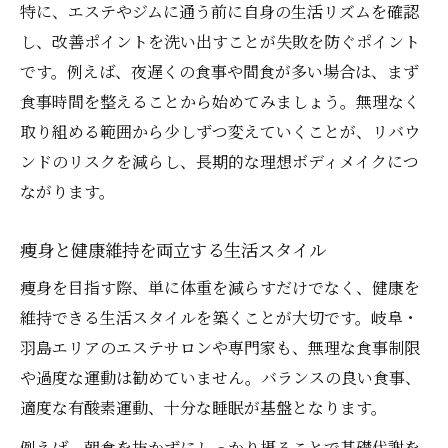
理想体型へ近づく痩身サポート習慣
特に、エステやジムに通う前に自身の生活リズムを確認
し、改善ポイントを洗い出すことが失敗を防ぐポイント
岐阜県エリアで注目の痩身メソッド
です。例えば、夜遅くの食事や間食が多い場合は、まず
痩身の最新メソッドを専門家目線で解説
食事時間を整えることから始めてみましょう。無理なく
話題の痩身サービスと習慣改善の融合
取り組める範囲から少しずつ変えていくことが、リバウ
痩身×習慣改善の相乗効果を徹底分析
ンドのリスクを減らし、長期的な理想ボディメイクにつ
痩身施術と自宅ケアの合わせ技とは
ながります。
痩身メソッドの選び方と実践ポイント
健康的な痩身生活の始め方を解説
痩身と健康維持を両立する生活スタイル
健康と痩身を両立する生活習慣の秘訣
痩身を目指す際、単に体重を減らすだけでなく、健康を
無理なく始める痩身ルールの構築法
維持できる生活スタイルを築くことが大切です。岐阜・
羽島エリアのエステサロンや専門家も、無理な食事制限
痩身生活の導入に役立つコツと工夫
や過度な運動は勧めていません。バランスの良い食事、
痩身を意識した朝昼夜の過ごし方
適度な有酸素運動、十分な睡眠が基盤となります。
痩身を続けるためのサポート習慣
例えば、朝食を抜かずにしっかり摂ることで基礎代謝を