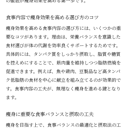
の徹底が痩身効果を高める第一歩です。
タンパク質中心の痩身食事の組み立て方
代謝をサポートする痩身エステ後の食事法
食事内容で痩身効果を高める選び方のコツ
タイミング重視で叶う美しい痩身
痩身効果を高める食事内容の選び方には、いくつかの重
痩身効果を高める食事タイミングの重要性
要なコツがあります。理由は、栄養バランスを意識した
エステ後食事は何時間後がベストなのか
食材選びが体の代謝を効率良くサポートするためです。
痩身エステ次の日食事で意識したいこと
具体的には、タンパク質をしっかり摂取し、脂質や糖質
リズムを整える痩身向け食事時間のコツ
を控えめにすることで、筋肉量を維持しつつ脂肪燃焼を
痩身を助ける食事タイミング管理術
促進できます。例えば、魚や鶏肉、豆製品など高タンパ
ク低脂肪の食材を中心に献立を組み立てるのが効果的で
痩身エステ後に避けたい食事パターン
す。食事内容の工夫が、無理なく痩身を進める鍵となり
痩身エステ後食事してしまった場合の注意
ます。
点
避けるべき痩身後食事パターンの具体例
痩身に重要な食事バランスと摂取の工夫
脂肪燃焼を妨げる痩身食事の落とし穴とは
痩身を目指す上で、食事バランスの最適化と摂取法の工
痩身効果を下げる高カロリー食品の影響