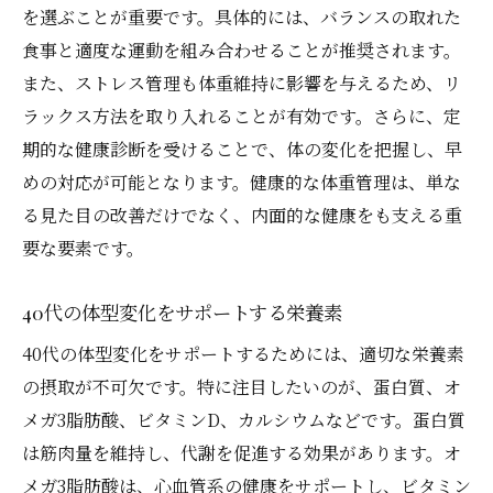
を選ぶことが重要です。具体的には、バランスの取れた
痩身成功のためのサポートシステム
食事と適度な運動を組み合わせることが推奨されます。
痩身プログラムの効果的な評価と調整
また、ストレス管理も体重維持に影響を与えるため、リ
エステと自宅ケアで叶える40代の理想の体型
ラックス方法を取り入れることが有効です。さらに、定
エステで得られる痩身効果とは
期的な健康診断を受けることで、体の変化を把握し、早
自宅でできるボディケアの基本
めの対応が可能となります。健康的な体重管理は、単な
プロの指導を活用した効果的なケア法
る見た目の改善だけでなく、内面的な健康をも支える重
エステとセルフケアの組み合わせ方
要な要素です。
自宅でも実践できるリラクゼーション法
40代の体型変化をサポートする栄養素
エステ体験を活かした日常ケアの工夫
40代の体型変化をサポートするためには、適切な栄養素
ホルモンバランスに注目した痩身アプローチ
の摂取が不可欠です。特に注目したいのが、蛋白質、オ
ホルモンバランスが体型に与える影響
メガ3脂肪酸、ビタミンD、カルシウムなどです。蛋白質
40代におけるホルモン変化の理解
は筋肉量を維持し、代謝を促進する効果があります。オ
ホルモンを整えるための食事法
メガ3脂肪酸は、心血管系の健康をサポートし、ビタミン