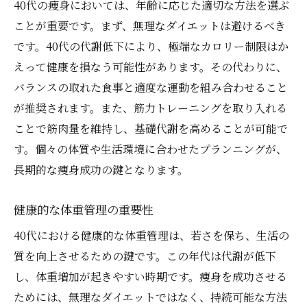
40代の痩身においては、年齢に応じた適切な方法を選ぶ
生活習慣病予防と痩身の関係
ことが重要です。まず、無理なダイエットは避けるべき
心と体を整える40代のストレス軽減痩身法
です。40代の代謝低下により、極端なカロリー制限はか
ストレスと痩身の関係を理解する
えって健康を損なう可能性があります。その代わりに、
心の健康を保つためのリラクゼーション法
バランスの取れた食事と適度な運動を組み合わせること
が推奨されます。また、筋力トレーニングを取り入れる
ストレスによる食欲増進を防ぐ方法
ことで筋肉量を維持し、基礎代謝を高めることが可能で
瞑想と呼吸法で心を落ち着ける
す。個々の体質や生活環境に合わせたプランニングが、
日常に取り入れたいリフレッシュ習慣
長期的な痩身成功の鍵となります。
ストレスを味方につけるポジティブ思考
無理なく続ける40代向け痩身プログラム
健康的な体重管理の重要性
続けやすい痩身プログラムの特徴
40代における健康的な体重管理は、若さを保ち、生活の
日常に溶け込むエクササイズの取り入れ方
質を向上させるための鍵です。この年代は代謝が低下
簡単にできる食事制限のコツ
し、体重増加が起きやすい時期です。痩身を成功させる
モチベーションを維持する方法
ためには、無理なダイエットではなく、持続可能な方法