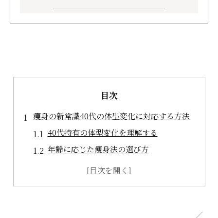
目次
痩身の新常識40代の体型変化に対応する方法
40代特有の体型変化を理解する
年齢に応じた痩身法の選び方
健康的な体重管理の重要性
40代の体型変化をサポートする栄養素
長期間続けられる生活習慣の改善
正しい体型変化の評価方法