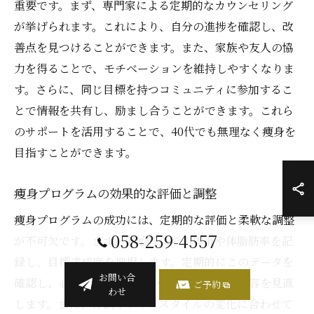
重要です。まず、専門家による定期的なカウンセリング
が挙げられます。これにより、自分の進捗を確認し、改
善点を見つけることができます。また、家族や友人の協
力を得ることで、モチベーションを維持しやすくなりま
す。さらに、同じ目標を持つコミュニティに参加するこ
とで情報を共有し、励まし合うことができます。これら
のサポートを活用することで、40代でも無理なく痩身を
目指すことができます。
痩身プログラムの効果的な評価と調整
痩身プログラムの成功には、定期的な評価と柔軟な調整
058-259-4557
が不可欠です。まず、開始時点での体重や体脂肪率を記
録し、目標達成度を把握します。定期的にこのデータを
お問い合
確認し、必要に応じて食事やエクササイズの内容を見直
ご予約
わせ
します。また、体調やライフスタイルの変化に合わせて