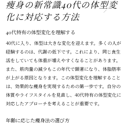
痩身の新常識40代の体型変
代謝力を活かした40代のための痩身術
化に対応する方法
代謝を上げるための食事法
筋トレで基礎代謝を高める
40代特有の体型変化を理解する
40代の代謝に合った運動プログラム
40代に入り、体型は大きな変化を迎えます。多くの人が
代謝力を維持するための睡眠管理
経験するのは、代謝の低下です。これにより、同じ食生
代謝改善に役立つデトックス法
活をしていても体重が増えやすくなることがあります。
代謝を活性化する日常の工夫
また、筋肉量の減少もこの年代で顕著になり、体脂肪率
生活習慣の見直しで実現する健康的な痩身
が上がる原因となります。この体型変化を理解すること
は、効果的な痩身を実現するための第一歩です。自分の
毎日の習慣を見直して痩身効果を高める
体質やライフスタイルを見直し、40代特有の体型変化に
食生活の改善で得られる健康効果
対応したアプローチを考えることが重要です。
健康的な体重管理のための運動習慣
ストレス軽減がもたらす生活習慣の改善
年齢に応じた痩身法の選び方
適切な水分補給が痩身に与える影響