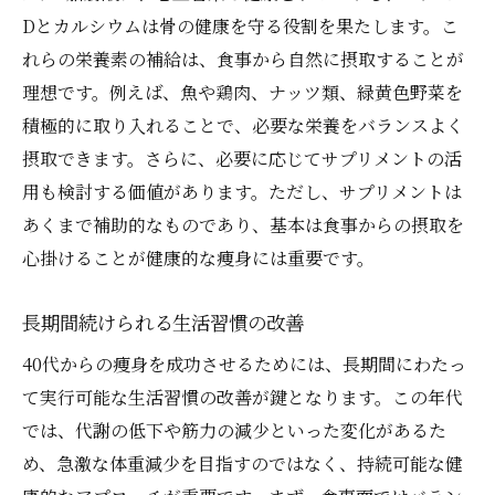
運動がホルモンに及ぼす影響
Dとカルシウムは骨の健康を守る役割を果たします。こ
ホルモンバランスを整える生活習慣
れらの栄養素の補給は、食事から自然に摂取することが
専門家のサポートを受けるメリット
理想です。例えば、魚や鶏肉、ナッツ類、緑黄色野菜を
40代から始める痩身で健康を取り戻す道
積極的に取り入れることで、必要な栄養をバランスよく
摂取できます。さらに、必要に応じてサプリメントの活
健康と美しさを両立する痩身法
用も検討する価値があります。ただし、サプリメントは
40代からの健康的な体重管理の始め方
あくまで補助的なものであり、基本は食事からの摂取を
痩身で得られる心と体のメリット
心掛けることが健康的な痩身には重要です。
持続可能な痩身のための心構え
健康維持のためのコミュニティ活用法
長期間続けられる生活習慣の改善
健康的なライフスタイルの確立に向けて
40代からの痩身を成功させるためには、長期間にわたっ
て実行可能な生活習慣の改善が鍵となります。この年代
では、代謝の低下や筋力の減少といった変化があるた
め、急激な体重減少を目指すのではなく、持続可能な健