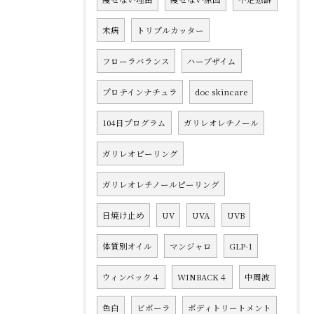
未病
トリプルカッター
フローラバランス
ハーブザイム
プロテインナチュラ
doc skincare
104日プログラム
ガリレオレチノール
ガリレオピーリング
ガリレオレチノールピーリング
日焼け止め
UV
UVA
UVB
体質別オイル
マンジャロ
GLP-1
ウィンバック４
WINBACK４
中周波
色白
ビボーラ
ボディトリートメント