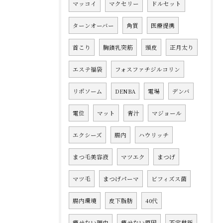
マッコイ
マクセリー
ドルセット
ターンオーバー
角質
医療提携
首こり
胸鎖乳突筋
頭皮
正月太り
エステ福袋
フォスファチジルコリン
リポソーム
DENBA
電場
デンバ
電位
マット
青汁
マジョール
エクシーズ
腸内
ハウリッチ
まつ毛美容液
マツエク
まつげ
マツ毛
まつげパーマ
ビフィズス菌
腸内環境
皮下脂肪
40代
痩せない理由
痩せない原因
不定愁訴