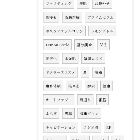
ファスティング
美肌
お腹やせ
脚痩せ
脂肪溶解
プライムセラム
ホスファチジルコリン
レモンボトル
Lemon Bottle
部分痩せ
Ｖ３
光老化
水光肌
韓国コスメ
ドクターズコスメ
夏
薄着
痩身体験
岐阜市
酵素
健康
オートファジー
若返り
細胞
よもぎ
野草
体重ダウン
キャビテーション
ラジオ波
RF