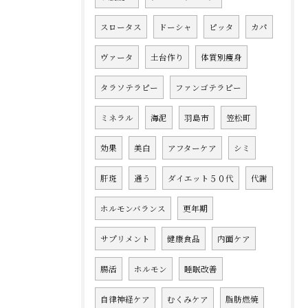
スロータス
ドーシャ
ピッタ
カパ
ヴァータ
土台作り
体質別痩身
タラソテラピー
ファンゴテラピー
ミネラル
海泥
羽島市
笠松町
効果
美白
アフターケア
シミ
肝斑
通う
ダイエット５０代
代謝
ホルモンバランス
更年期
サプリメント
健康食品
内面ケア
腸活
ホルモン
睡眠改善
自律神経ケア
むくみケア
脂肪燃焼