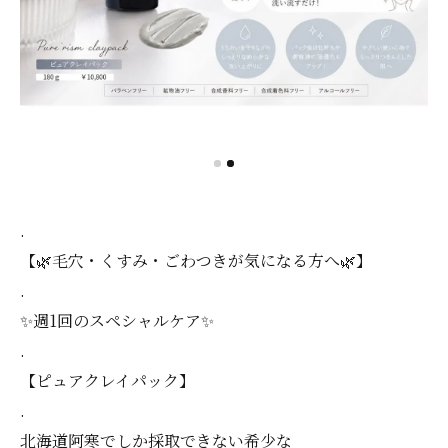
.
【🌿毛穴・くすみ・ごわつきが気になる方へ🌿】
.
✨週1回のスペシャルケア✨
.
【ピュアクレイパック】
.
北海道阿寒でしか採取できない希少な