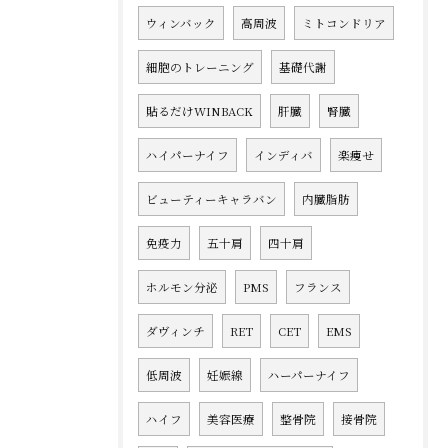
ウィンバック
高周波
ミトコンドリア
細胞のトレーニング
基礎代謝
貼るだけWINBACK
肝臓
腎臓
ハイパーナイフ
インディバ
楽痩せ
ビューティーキャラバン
内臓脂肪
免疫力
五十肩
四十肩
ホルモン分泌
PMS
フランス
ダヴィンチ
RET
CET
EMS
低周波
妊娠線
ハーパーナイフ
ハイフ
美容医療
整骨院
接骨院