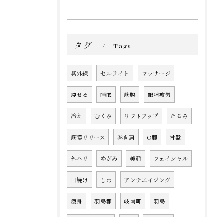
タグ
Tags
紫外線
セルライト
マッサージ
痩せる
睡眠
筋膜
眼精疲労
冷え
むくみ
リフトアップ
たるみ
筋膜リリース
巻き肩
O脚
骨盤
外ハリ
ゆがみ
美顔
フェイシャル
日焼け
しわ
アンチエイジング
痩身
羽島郡
岐南町
羽島