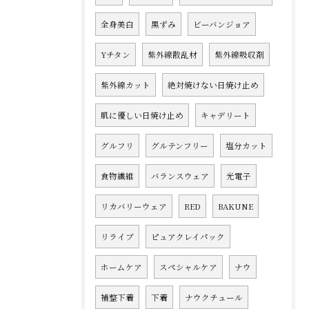
全身美白
黒ずみ
ビーバンジョア
Yチタン
紫外線散乱材
紫外線吸収剤
紫外線カット
絶対焼けない日焼け止め
肌に優しい日焼け止め
キャデリート
グルフリ
グルテンフリー
塩分カット
食物繊維
バランスウェア
光電子
リカバリーウェア
RED
BAKUNE
リライブ
ピュアクレイパック
ホームケア
スペシャルケア
ナウ
補整下着
下着
ナウクチュール