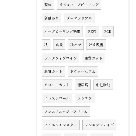
整体
リベルハーブピーリング
剥離あり
ダーマテリアル
ハーブピーリング効果
REVI
FCR
秋
食欲
秋バテ
冷え改善
シルクフィブロイン
糖質カット
脂質カット
ドクターセラム
カロリーカット
糖尿病
中性脂肪
コレステロール
ノンエフ
ノンエフエナジークリーム
ノンエフモンスター
ノンエフシェイプ