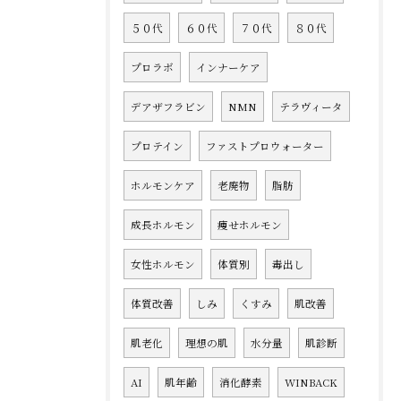
５０代
６０代
７０代
８０代
プロラボ
インナーケア
デアザフラビン
NMN
テラヴィータ
プロテイン
ファストプロウォーター
ホルモンケア
老廃物
脂肪
成長ホルモン
痩せホルモン
女性ホルモン
体質別
毒出し
体質改善
しみ
くすみ
肌改善
肌老化
理想の肌
水分量
肌診断
AI
肌年齢
消化酵素
WINBACK