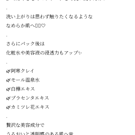
.
洗い上がりは思わず触りたくなるような
なめらか肌へ💆‍♀️🤍
.
さらにパック後は
化粧水や美容液の浸透力もアップ✨
.
🌿阿寒クレイ
🌿モール温泉水
🌿白樺エキス
🌿プラセンタエキス
🌿カミツレ花エキス
.
贅沢な美容成分で
うるおいと透明感のある肌へ🌸