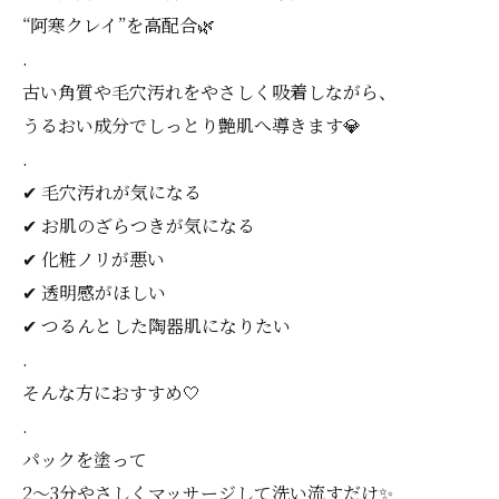
“阿寒クレイ”を高配合🌿
.
古い角質や毛穴汚れをやさしく吸着しながら、
うるおい成分でしっとり艶肌へ導きます💎
.
✔ 毛穴汚れが気になる
✔ お肌のざらつきが気になる
✔ 化粧ノリが悪い
✔ 透明感がほしい
✔ つるんとした陶器肌になりたい
.
そんな方におすすめ🤍
.
パックを塗って
2〜3分やさしくマッサージして洗い流すだけ✨