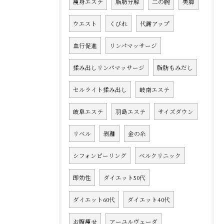
痩身エステ
脂肪分解
二の腕
美脚
ウエスト
くびれ
代謝アップ
血行促進
リンパマッサージ
揉み出しリンパマッサージ
脂肪もみだし
セルライト揉み出し
岐南エステ
岐阜エステ
羽島エステ
サイズダウン
リベル
剥離
金の糸
シフォンピーリング
ベルクリニック
即効性
ダイエット50代
ダイエット60代
ダイエット40代
お腹痩せ
アーユルヴェーダ