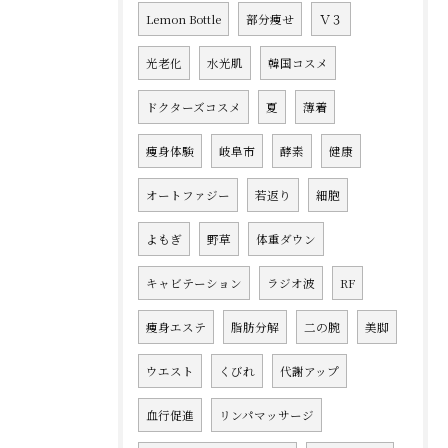
Lemon Bottle
部分痩せ
Ｖ３
光老化
水光肌
韓国コスメ
ドクターズコスメ
夏
薄着
痩身体験
岐阜市
酵素
健康
オートファジー
若返り
細胞
よもぎ
野草
体重ダウン
キャビテーション
ラジオ波
RF
痩身エステ
脂肪分解
二の腕
美脚
ウエスト
くびれ
代謝アップ
血行促進
リンパマッサージ