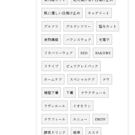
肌に優しい日焼け止め
キャデリート
グルフリ
グルテンフリー
塩分カット
食物繊維
バランスウェア
光電子
リカバリーウェア
RED
BAKUNE
リライブ
ピュアクレイパック
ホームケア
スペシャルケア
ナウ
補整下着
下着
ナウクチュール
ラヴィエール
イオセラン
ナウフィール
エニュー
ENEW
酵素ドリンク
岐阜
エステ