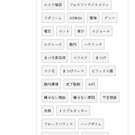
エステ福袋
フォスファチジルコリン
リポソーム
DENBA
電場
デンバ
電位
マット
青汁
マジョール
エクシーズ
腸内
ハウリッチ
まつ毛美容液
マツエク
まつげ
マツ毛
まつげパーマ
ビフィズス菌
腸内環境
皮下脂肪
40代
痩せない理由
痩せない原因
不定愁訴
未病
トリプルカッター
フローラバランス
ハーブザイム