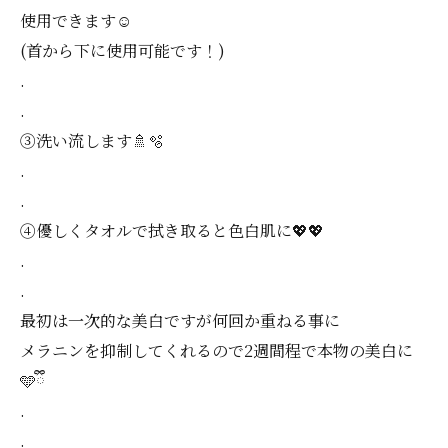
使用できます☺️
(首から下に使用可能です！)
.
.
③洗い流します🚿🫧
.
.
④優しくタオルで拭き取ると色白肌に💖💖
.
.
最初は一次的な美白ですが何回か重ねる事に
メラニンを抑制してくれるので2週間程で本物の美白に
🩵ྀི
.
.