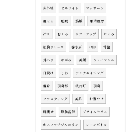
紫外線
セルライト
マッサージ
痩せる
睡眠
筋膜
眼精疲労
冷え
むくみ
リフトアップ
たるみ
筋膜リリース
巻き肩
O脚
骨盤
外ハリ
ゆがみ
美顔
フェイシャル
日焼け
しわ
アンチエイジング
痩身
羽島郡
岐南町
羽島
ファスティング
美肌
お腹やせ
脚痩せ
脂肪溶解
プライムセラム
ホスファチジルコリン
レモンボトル