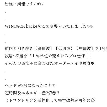
⁡皆様に朗報です-`📢⋆
.
.
WINBACK back4をこの度導入いたしました✨✨
.
.
前回と引き続き【高周波】【低周波】【中周波】を1台に
浅層~深層まで１％単位で変えれるプロ仕様！！
その方のお悩みに合わせたオーダーメイド痩身💖
.
.
ヘッドが2台になったことで
短時間＆エネルギー量2倍😳‼️
ミトコンドリアを活性化して根本改善が可能に◎