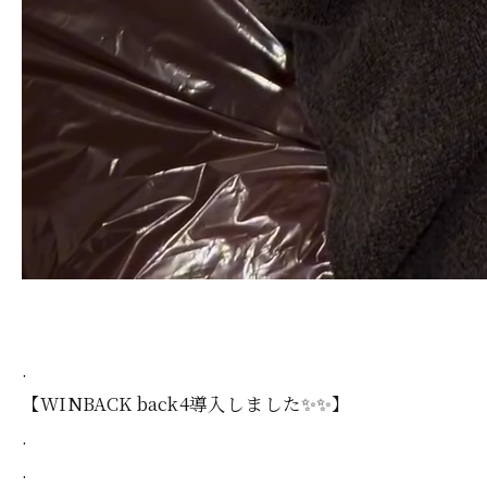
.
【WINBACK back4導入しました✨✨】
.
.