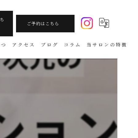
ち
ご予約はこちら
さつ
アクセス
ブログ
コラム
当サロンの特徴
痩身
フェイシャル
温活
アーユルヴェーダ
タラソテラピー