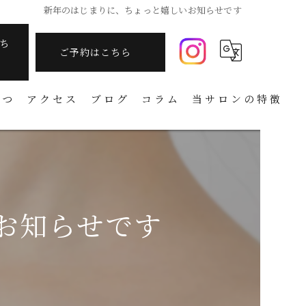
新年のはじまりに、ちょっと嬉しいお知らせです
ち
ご予約はこちら
さつ
アクセス
ブログ
コラム
当サロンの特徴
痩身
フェイシャル
温活
お知らせです
アーユルヴェーダ
タラソテラピー