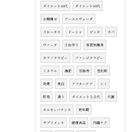
ダイエット60代
ダイエット40代
お腹痩せ
アーユルヴェーダ
スロータス
ドーシャ
ピッタ
カパ
ヴァータ
土台作り
体質別痩身
タラソテラピー
ファンゴテラピー
ミネラル
海泥
羽島市
笠松町
効果
美白
アフターケア
シミ
肝斑
通う
ダイエット５０代
代謝
ホルモンバランス
更年期
サプリメント
健康食品
内面ケア