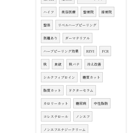
ハイフ
美容医療
整骨院
接骨院
整体
リベルハーブピーリング
剥離あり
ダーマテリアル
ハーブピーリング効果
REVI
FCR
秋
食欲
秋バテ
冷え改善
シルクフィブロイン
糖質カット
脂質カット
ドクターセラム
カロリーカット
糖尿病
中性脂肪
コレステロール
ノンエフ
ノンエフエナジークリーム