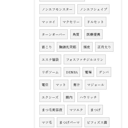
ノンエフモンスター
ノンエフシェイプ
マッコイ
マクセリー
ドルセット
ターンオーバー
角質
医療提携
首こり
胸鎖乳突筋
頭皮
正月太り
エステ福袋
フォスファチジルコリン
リポソーム
DENBA
電場
デンバ
電位
マット
青汁
マジョール
エクシーズ
腸内
ハウリッチ
まつ毛美容液
マツエク
まつげ
マツ毛
まつげパーマ
ビフィズス菌