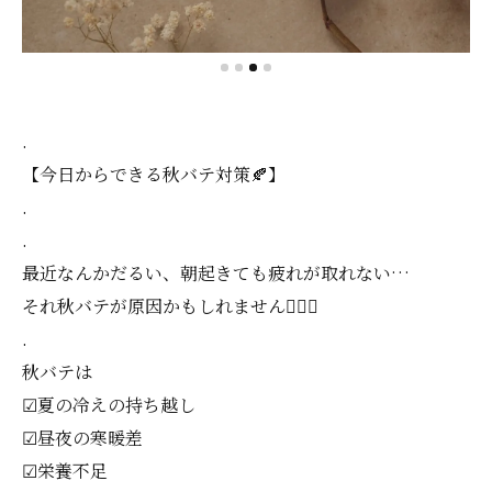
.
【今日からできる秋バテ対策🍂】
.
.
最近なんかだるい、朝起きても疲れが取れない…
それ秋バテが原因かもしれません😮‍💨🍂
.
秋バテは
☑︎夏の冷えの持ち越し
☑︎昼夜の寒暖差
☑︎栄養不足