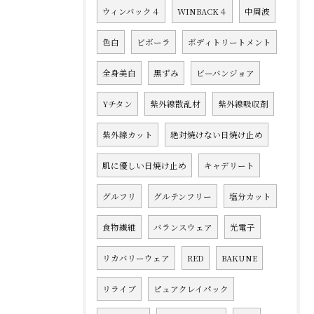
ウィンバック４
WINBACK４
中周波
色白
ビボーラ
ボディトリートメント
全身美白
黒ずみ
ビーバンジョア
Yチタン
紫外線散乱材
紫外線吸収剤
紫外線カット
絶対焼けない日焼け止め
肌に優しい日焼け止め
キャデリート
グルフリ
グルテンフリー
塩分カット
食物繊維
バランスウェア
光電子
リカバリーウェア
RED
BAKUNE
リライブ
ピュアクレイパック