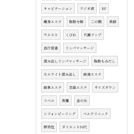
キャビテーション
ラジオ波
RF
痩身エステ
脂肪分解
二の腕
美脚
ウエスト
くびれ
代謝アップ
血行促進
リンパマッサージ
揉み出しリンパマッサージ
脂肪もみだし
セルライト揉み出し
岐南エステ
岐阜エステ
羽島エステ
サイズダウン
リベル
剥離
金の糸
シフォンピーリング
ベルクリニック
即効性
ダイエット50代