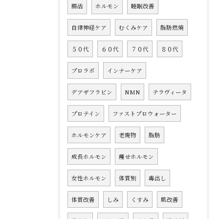
腸活
ホルモン
睡眠改善
自律神経ケア
むくみケア
脂肪燃焼
５０代
６０代
７０代
８０代
プロラボ
インナーケア
デアザフラビン
NMN
テラヴィータ
プロテイン
ファストプロウォーター
ホルモンケア
老廃物
脂肪
成長ホルモン
痩せホルモン
女性ホルモン
体質別
毒出し
体質改善
しみ
くすみ
肌改善