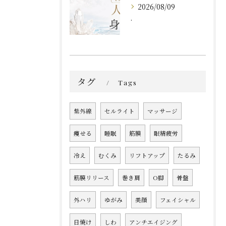
2026/08/09
.
タグ
Tags
紫外線
セルライト
マッサージ
痩せる
睡眠
筋膜
眼精疲労
冷え
むくみ
リフトアップ
たるみ
筋膜リリース
巻き肩
O脚
骨盤
外ハリ
ゆがみ
美顔
フェイシャル
日焼け
しわ
アンチエイジング