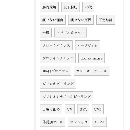
腸内環境
皮下脂肪
40代
痩せない理由
痩せない原因
不定愁訴
未病
トリプルカッター
フローラバランス
ハーブザイム
プロテインナチュラ
doc skincare
104日プログラム
ガリレオレチノール
ガリレオピーリング
ガリレオレチノールピーリング
日焼け止め
UV
UVA
UVB
体質別オイル
マンジャロ
GLP-1