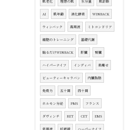
肌老化
理想の肌
水分量
肌診断
AI
肌年齢
消化酵素
WINBACK
ウィンバック
高周波
ミトコンドリア
細胞のトレーニング
基礎代謝
貼るだけWINBACK
肝臓
腎臓
ハイパーナイフ
インディバ
楽痩せ
ビューティーキャラバン
内臓脂肪
免疫力
五十肩
四十肩
ホルモン分泌
PMS
フランス
ダヴィンチ
RET
CET
EMS
低周波
妊娠線
ハーパーナイフ