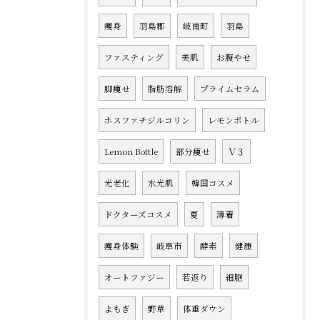
痩身
羽島郡
岐南町
羽島
ファスティング
美肌
お腹やせ
脚痩せ
脂肪溶解
プライムセラム
ホスファチジルコリン
レモンボトル
Lemon Bottle
部分痩せ
Ｖ３
光老化
水光肌
韓国コスメ
ドクターズコスメ
夏
薄着
痩身体験
岐阜市
酵素
健康
オートファジー
若返り
細胞
よもぎ
野草
体重ダウン