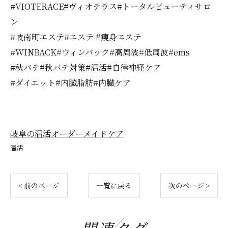
#VIOTERACE#ヴィオテラス#トータルビューティサロ
ン
#岐南町エステ#エステ #痩身エステ
#WINBACK#ウィンバック#高周波#低周波#ems
#秋バテ#秋バテ対策#温活#自律神経ケア
#ダイエット#内臓脂肪#内臓ケア
岐阜の温活オーダーメイドケア
温活
< 前のページ
一覧に戻る
次のページ >