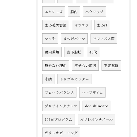
エクシーズ
腸内
ハウリッチ
まつ毛美容液
マツエク
まつげ
マツ毛
まつげパーマ
ビフィズス菌
腸内環境
皮下脂肪
40代
痩せない理由
痩せない原因
不定愁訴
未病
トリプルカッター
フローラバランス
ハーブザイム
プロテインナチュラ
doc skincare
104日プログラム
ガリレオレチノール
ガリレオピーリング