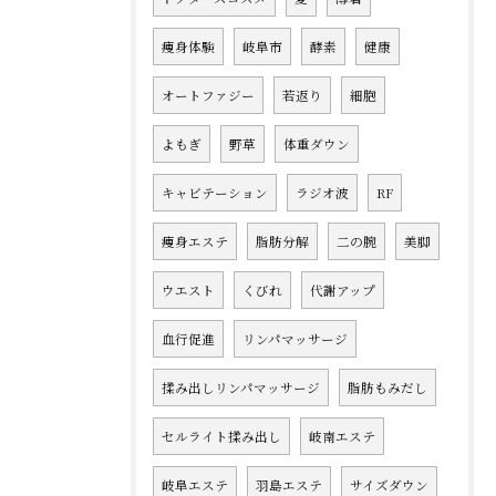
痩身体験
岐阜市
酵素
健康
オートファジー
若返り
細胞
よもぎ
野草
体重ダウン
キャビテーション
ラジオ波
RF
痩身エステ
脂肪分解
二の腕
美脚
ウエスト
くびれ
代謝アップ
血行促進
リンパマッサージ
揉み出しリンパマッサージ
脂肪もみだし
セルライト揉み出し
岐南エステ
岐阜エステ
羽島エステ
サイズダウン