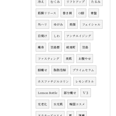
冷え
むくみ
リフトアップ
たるみ
筋膜リリース
巻き肩
O脚
骨盤
外ハリ
ゆがみ
美顔
フェイシャル
日焼け
しわ
アンチエイジング
痩身
羽島郡
岐南町
羽島
ファスティング
美肌
お腹やせ
脚痩せ
脂肪溶解
プライムセラム
ホスファチジルコリン
レモンボトル
Lemon Bottle
部分痩せ
Ｖ３
光老化
水光肌
韓国コスメ
ドクターズコスメ
夏
薄着