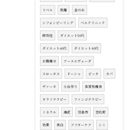
リベル
剥離
金の糸
シフォンピーリング
ベルクリニック
即効性
ダイエット50代
ダイエット60代
ダイエット40代
お腹痩せ
アーユルヴェーダ
スロータス
ドーシャ
ピッタ
カパ
ヴァータ
土台作り
体質別痩身
タラソテラピー
ファンゴテラピー
ミネラル
海泥
羽島市
笠松町
効果
美白
アフターケア
シミ