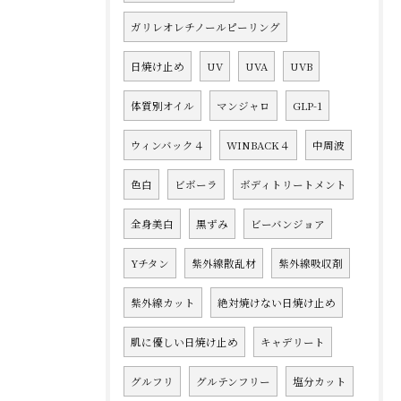
ガリレオレチノールピーリング
日焼け止め
UV
UVA
UVB
体質別オイル
マンジャロ
GLP-1
ウィンバック４
WINBACK４
中周波
色白
ビボーラ
ボディトリートメント
全身美白
黒ずみ
ビーバンジョア
Yチタン
紫外線散乱材
紫外線吸収剤
紫外線カット
絶対焼けない日焼け止め
肌に優しい日焼け止め
キャデリート
グルフリ
グルテンフリー
塩分カット