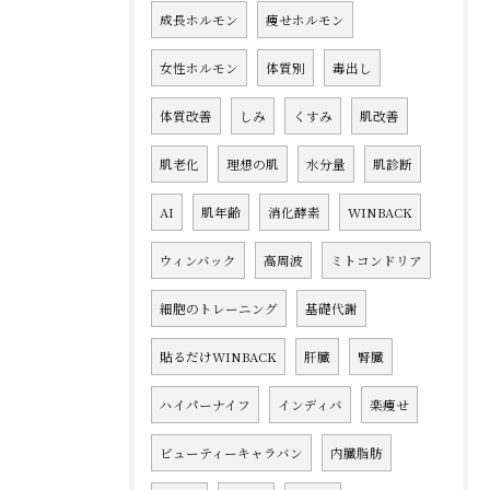
成長ホルモン
痩せホルモン
女性ホルモン
体質別
毒出し
体質改善
しみ
くすみ
肌改善
肌老化
理想の肌
水分量
肌診断
AI
肌年齢
消化酵素
WINBACK
ウィンバック
高周波
ミトコンドリア
細胞のトレーニング
基礎代謝
貼るだけWINBACK
肝臓
腎臓
ハイパーナイフ
インディバ
楽痩せ
ビューティーキャラバン
内臓脂肪