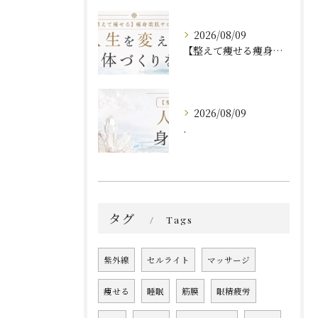
2026/08/09
【整えて痩せる痩身・美肌サロン__VIOTERACE__】
2026/08/09
.
タグ
Tags
紫外線
セルライト
マッサージ
痩せる
睡眠
筋膜
眼精疲労