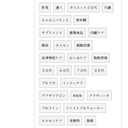
肝斑
通う
ダイエット５０代
代謝
ホルモンバランス
更年期
サプリメント
健康食品
内面ケア
腸活
ホルモン
睡眠改善
自律神経ケア
むくみケア
脂肪燃焼
５０代
６０代
７０代
８０代
プロラボ
インナーケア
デアザフラビン
NMN
テラヴィータ
プロテイン
ファストプロウォーター
ホルモンケア
老廃物
脂肪