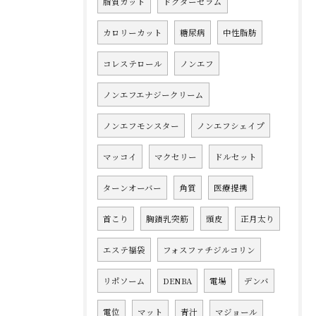
脂質カット
ドクターセラム
カロリーカット
糖尿病
中性脂肪
コレステロール
ノンエフ
ノンエフエナジークリーム
ノンエフモンスター
ノンエフシェイプ
マッコイ
マクセリー
ドルセット
ターンオーバー
角質
医療提携
首こり
胸鎖乳突筋
頭皮
正月太り
エステ福袋
フォスファチジルコリン
リポソーム
DENBA
電場
デンバ
電位
マット
青汁
マジョール