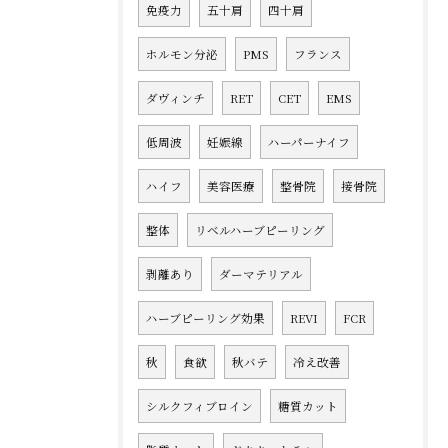
免疫力
五十肩
四十肩
ホルモン分泌
PMS
フランス
ダヴィンチ
RET
CET
EMS
低周波
妊娠線
ハーパーナイフ
ハイフ
美容医療
整骨院
接骨院
整体
リベルハーブピーリング
剥離あり
ダーマテリアル
ハーブピーリング効果
REVI
FCR
秋
食欲
秋バテ
冷え改善
シルクフィブロイン
糖質カット