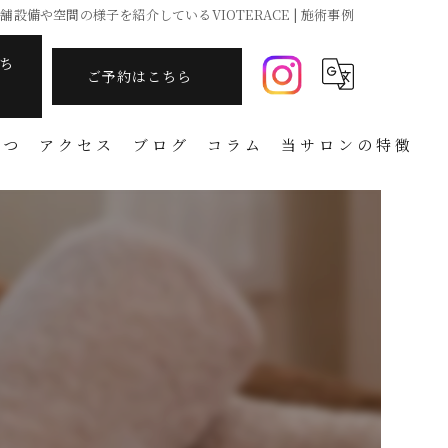
舗設備や空間の様子を紹介しているVIOTERACE | 施術事例
ち
ご予約はこちら
さつ
アクセス
ブログ
コラム
当サロンの特徴
痩身
フェイシャル
温活
アーユルヴェーダ
タラソテラピー