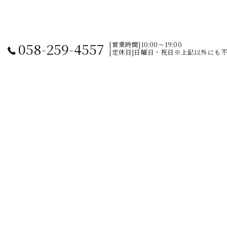
058-259-4557
[営業時間]10:00～19:00
[定休日]日曜日・祝日※上記以外にも
ホーム
施術事例
新着情報
代表あいさつ
サービス
アクセス
メニュー
ブログ