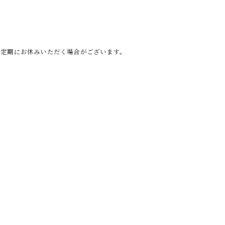
不定期にお休みいただく場合がございます。
コラム
温活
プ
当サロンの特徴
アーユルヴェーダ
サ
痩身
タラソテラピー
フェイシャル
お問い合わせ
© 2026 岐阜のエステならVIOTERACE ALL RIGHTS RESERVED.