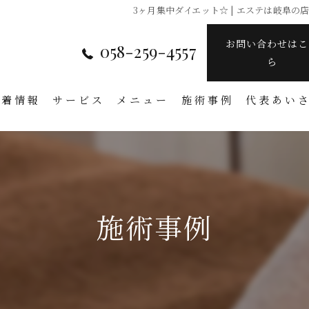
3ヶ月集中ダイエット☆ | エステは岐阜の店
お問い合わせはこ
058-259-4557
ら
新着情報
サービス
メニュー
施術事例
代表あい
施術事例